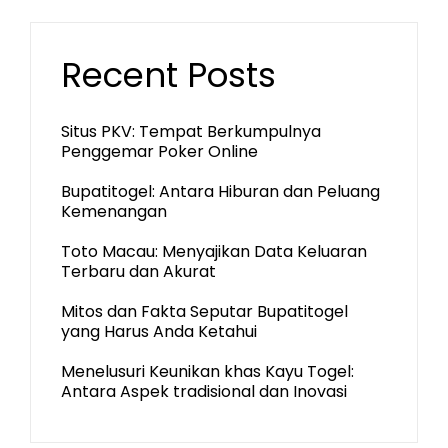
Recent Posts
Situs PKV: Tempat Berkumpulnya
Penggemar Poker Online
Bupatitogel: Antara Hiburan dan Peluang
Kemenangan
Toto Macau: Menyajikan Data Keluaran
Terbaru dan Akurat
Mitos dan Fakta Seputar Bupatitogel
yang Harus Anda Ketahui
Menelusuri Keunikan khas Kayu Togel:
Antara Aspek tradisional dan Inovasi