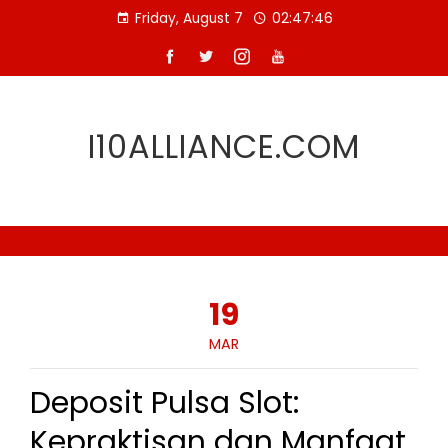
Skip
Friday, August 7
02:47:47
to
content
I10ALLIANCE.COM
19
MAR
Deposit Pulsa Slot:
Kepraktisan dan Manfaat