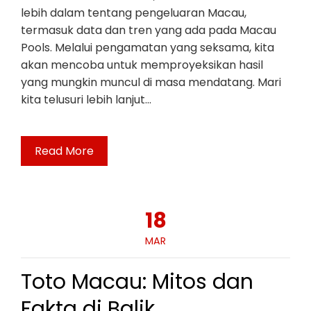
lebih dalam tentang pengeluaran Macau,
termasuk data dan tren yang ada pada Macau
Pools. Melalui pengamatan yang seksama, kita
akan mencoba untuk memproyeksikan hasil
yang mungkin muncul di masa mendatang. Mari
kita telusuri lebih lanjut…
Read More
18
MAR
Toto Macau: Mitos dan
Fakta di Balik