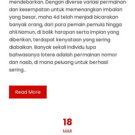
mendebarkan. Dengan diverse variasi permainan
dan kesempatan untuk memenangkan imbalan
yang besar, maha 4d telah menjadi bicarakan
banyak orang, dari para pemain pemula hingga
ahli.Namun, di balik harapan serta impian yang
diberikan, terdapat kenyataan yang sering
diabaikan. Banyak sekali individu lupa
bahwasanya lotere adalah permainan nomor
dan nasib, di mana peluang untuk berhasil
sering…
Read More
18
MAR