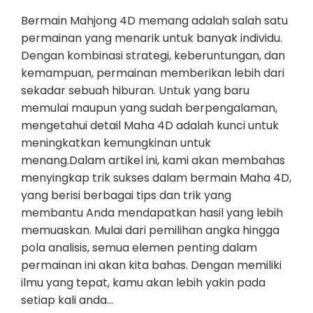
Bermain Mahjong 4D memang adalah salah satu
permainan yang menarik untuk banyak individu.
Dengan kombinasi strategi, keberuntungan, dan
kemampuan, permainan memberikan lebih dari
sekadar sebuah hiburan. Untuk yang baru
memulai maupun yang sudah berpengalaman,
mengetahui detail Maha 4D adalah kunci untuk
meningkatkan kemungkinan untuk
menang.Dalam artikel ini, kami akan membahas
menyingkap trik sukses dalam bermain Maha 4D,
yang berisi berbagai tips dan trik yang
membantu Anda mendapatkan hasil yang lebih
memuaskan. Mulai dari pemilihan angka hingga
pola analisis, semua elemen penting dalam
permainan ini akan kita bahas. Dengan memiliki
ilmu yang tepat, kamu akan lebih yakin pada
setiap kali anda…