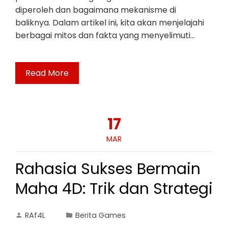
diperoleh dan bagaimana mekanisme di
baliknya. Dalam artikel ini, kita akan menjelajahi
berbagai mitos dan fakta yang menyelimuti…
Read More
17
MAR
Rahasia Sukses Bermain
Maha 4D: Trik dan Strategi
RAf4L
Berita Games