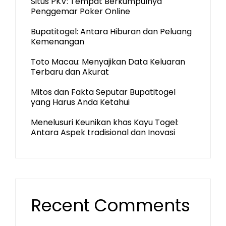
Situs PKV: Tempat Berkumpulnya
Penggemar Poker Online
Bupatitogel: Antara Hiburan dan Peluang
Kemenangan
Toto Macau: Menyajikan Data Keluaran
Terbaru dan Akurat
Mitos dan Fakta Seputar Bupatitogel
yang Harus Anda Ketahui
Menelusuri Keunikan khas Kayu Togel:
Antara Aspek tradisional dan Inovasi
Recent Comments