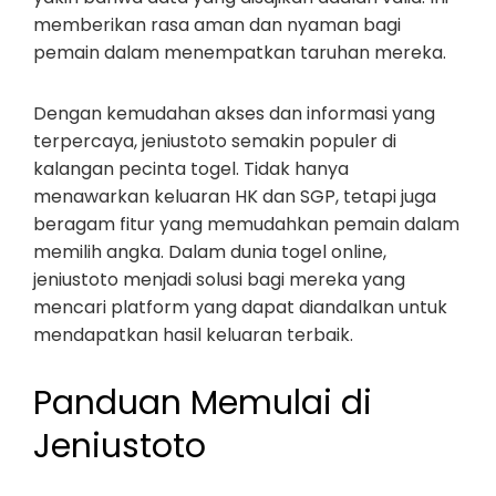
memberikan rasa aman dan nyaman bagi
pemain dalam menempatkan taruhan mereka.
Dengan kemudahan akses dan informasi yang
terpercaya, jeniustoto semakin populer di
kalangan pecinta togel. Tidak hanya
menawarkan keluaran HK dan SGP, tetapi juga
beragam fitur yang memudahkan pemain dalam
memilih angka. Dalam dunia togel online,
jeniustoto menjadi solusi bagi mereka yang
mencari platform yang dapat diandalkan untuk
mendapatkan hasil keluaran terbaik.
Panduan Memulai di
Jeniustoto