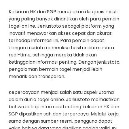
Keluaran HK dan SGP merupakan dua jenis result
yang paling banyak dinantikan oleh para pemain
togel online. Jeniustoto sebagai platform yang
inovatif menawarkan akses cepat dan akurat
terhadap informasi ini. Para pemain dapat
dengan mudah memeriksa hasil undian secara
real-time, sehingga mereka tidak akan
ketinggalan informasi penting. Dengan jeniustoto,
pengalaman bermain togel menjadi lebih
menarik dan transparan.
Kepercayaan menjadi salah satu aspek utama
dalam dunia togel online. Jeniustoto memastikan
bahwa setiap informasi tentang keluaran HK dan
SGP dipastikan sah dan terpercaya. Melalui kerja
sama dengan sumber resmi, pengguna dapat
yakin bahwa data yang disajikan adalah valid. Ini