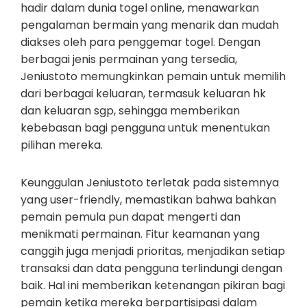
hadir dalam dunia togel online, menawarkan
pengalaman bermain yang menarik dan mudah
diakses oleh para penggemar togel. Dengan
berbagai jenis permainan yang tersedia,
Jeniustoto memungkinkan pemain untuk memilih
dari berbagai keluaran, termasuk keluaran hk
dan keluaran sgp, sehingga memberikan
kebebasan bagi pengguna untuk menentukan
pilihan mereka.
Keunggulan Jeniustoto terletak pada sistemnya
yang user-friendly, memastikan bahwa bahkan
pemain pemula pun dapat mengerti dan
menikmati permainan. Fitur keamanan yang
canggih juga menjadi prioritas, menjadikan setiap
transaksi dan data pengguna terlindungi dengan
baik. Hal ini memberikan ketenangan pikiran bagi
pemain ketika mereka berpartisipasi dalam