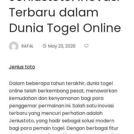
Terbaru dalam
Dunia Togel Online
RAf4L
May 23, 2026
Jenius toto
Dalam beberapa tahun terakhir, dunia togel
online telah berkembang pesat, menawarkan
kemudahan dan kenyamanan bagi para
penggemar permainan ini. Salah satu inovasi
terbaru yang mencuri perhatian adalah
Jeniustoto, yang hadir sebagai solusi modern
bagi para pemain togel. Dengan berbagai fitur