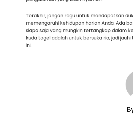
Terakhir, jangan ragu untuk mendapatkan du
memengaruhi kehidupan harian Anda. Ada b
siapa saja yang mungkin tertangkap dalam ke
kuda togel adalah untuk bersuka ria, jadi ja
ini.
B