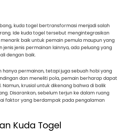
ang, kuda togel bertransformasi menjadi salah
rang. Ide kuda togel tersebut mengintegrasikan
ya menarik baik untuk pemain pemula maupun yang
enis jenis permainan lainnya, ada peluang yang
ali dengan baik.
n hanya permainan, tetapi juga sebuah hobi yang
ndingan dan meneliti pola, pemain berharap dapat
 Namun, krusial untuk dikenang bahwa di balik
ng. Disarankan, sebelum terjun ke dalam ruang
agai faktor yang berdampak pada pengalaman
an Kuda Togel