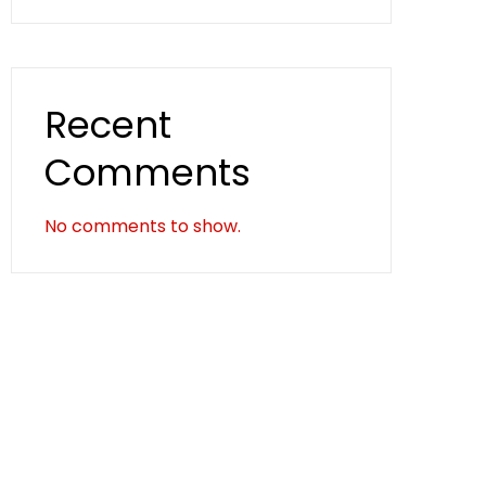
Recent
Comments
No comments to show.