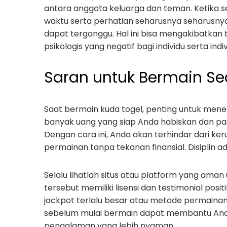
antara anggota keluarga dan teman. Ketika s
waktu serta perhatian seharusnya seharusny
dapat terganggu. Hal ini bisa mengakibatkan t
psikologis yang negatif bagi individu serta indiv
Saran untuk Bermain S
Saat bermain kuda togel, penting untuk mene
banyak uang yang siap Anda habiskan dan pas
Dengan cara ini, Anda akan terhindar dari ke
permainan tanpa tekanan finansial. Disiplin a
Selalu lihatlah situs atau platform yang aman
tersebut memiliki lisensi dan testimonial posi
jackpot terlalu besar atau metode permainan 
sebelum mulai bermain dapat membantu And
pengalaman yang lebih nyaman.