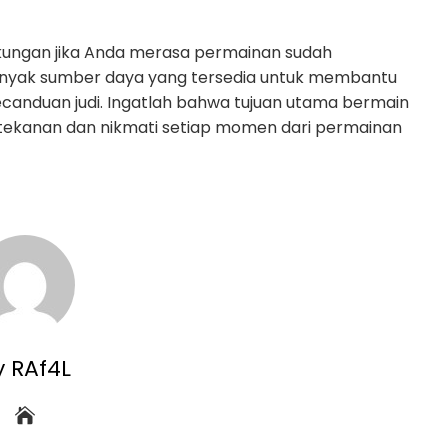
kungan jika Anda merasa permainan sudah
anyak sumber daya yang tersedia untuk membantu
canduan judi. Ingatlah bahwa tujuan utama bermain
uhi tekanan dan nikmati setiap momen dari permainan
y RAf4L