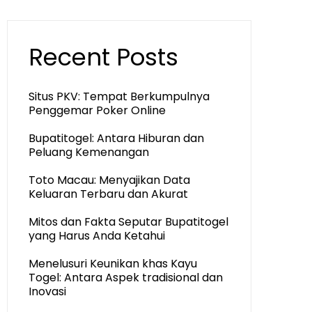
Recent Posts
Situs PKV: Tempat Berkumpulnya
Penggemar Poker Online
Bupatitogel: Antara Hiburan dan
Peluang Kemenangan
Toto Macau: Menyajikan Data
Keluaran Terbaru dan Akurat
Mitos dan Fakta Seputar Bupatitogel
yang Harus Anda Ketahui
Menelusuri Keunikan khas Kayu
Togel: Antara Aspek tradisional dan
Inovasi