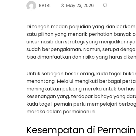
RAf4L
May 23, 2026
Di tengah medan perjudian yang kian berkemb
satu pilihan yang menarik perhatian banyak o
unsur nasib dan strategi, yang menjadikann
sudah berpengalaman. Namun, serupa dengan j
bisa dimanfaatkan dan risiko yang harus diken
Untuk sebagian besar orang, kuda togel buka
menantang. Melalui mengikuti berbagai perta
meningkatkan peluang mereka untuk berhasil.
kesenangan yang, terdapat bahaya yang data
kuda togel, pemain perlu mempelajari berb
mereka dalam permainan ini.
Kesempatan di Permain