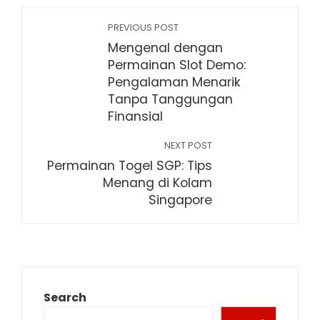
PREVIOUS POST
Mengenal dengan
Permainan Slot Demo:
Pengalaman Menarik
Tanpa Tanggungan
Finansial
NEXT POST
Permainan Togel SGP: Tips
Menang di Kolam
Singapore
Search