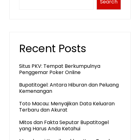
Search
Recent Posts
Situs PKV: Tempat Berkumpulnya
Penggemar Poker Online
Bupatitogel: Antara Hiburan dan Peluang
Kemenangan
Toto Macau: Menyajikan Data Keluaran
Terbaru dan Akurat
Mitos dan Fakta Seputar Bupatitogel
yang Harus Anda Ketahui