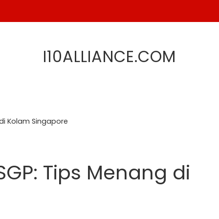
I10ALLIANCE.COM
di Kolam Singapore
SGP: Tips Menang di