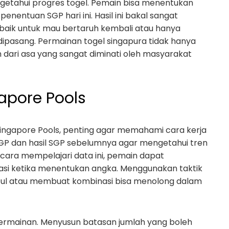
tahui progres togel. Pemain bisa menentukan
enentuan SGP hari ini. Hasil ini bakal sangat
aik untuk mau bertaruh kembali atau hanya
 dipasang. Permainan togel singapura tidak hanya
dari asa yang sangat diminati oleh masyarakat
apore Pools
ingapore Pools, penting agar memahami cara kerja
 SGP dan hasil SGP sebelumnya agar mengetahui tren
 cara mempelajari data ini, pemain dapat
masi ketika menentukan angka. Menggunakan taktik
ul atau membuat kombinasi bisa menolong dalam
permainan. Menyusun batasan jumlah yang boleh