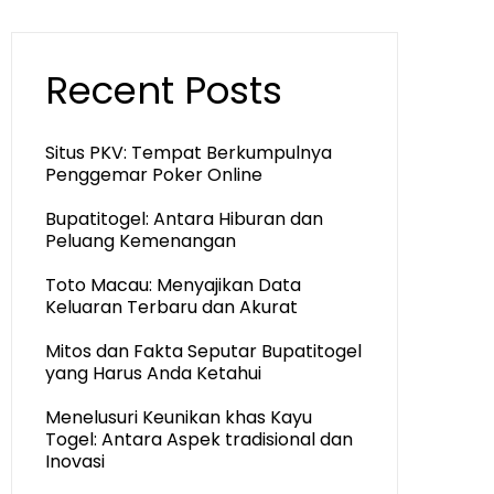
Recent Posts
Situs PKV: Tempat Berkumpulnya
Penggemar Poker Online
Bupatitogel: Antara Hiburan dan
Peluang Kemenangan
Toto Macau: Menyajikan Data
Keluaran Terbaru dan Akurat
Mitos dan Fakta Seputar Bupatitogel
yang Harus Anda Ketahui
Menelusuri Keunikan khas Kayu
Togel: Antara Aspek tradisional dan
Inovasi