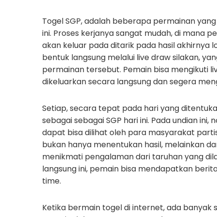
Togel SGP, adalah beberapa permainan yang 
ini. Proses kerjanya sangat mudah, di mana 
akan keluar pada ditarik pada hasil akhirnya l
bentuk langsung melalui live draw silakan, y
permainan tersebut. Pemain bisa mengikuti li
dikeluarkan secara langsung dan segera meng
Setiap, secara tepat pada hari yang ditentu
sebagai sebagai SGP hari ini. Pada undian ini,
dapat bisa dilihat oleh para masyarakat parti
bukan hanya menentukan hasil, melainkan d
menikmati pengalaman dari taruhan yang dil
langsung ini, pemain bisa mendapatkan berita
time.
Ketika bermain togel di internet, ada banya