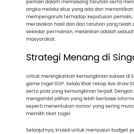
pemain dalam memasang taruhan serta menge
angka melalui situs yang ada dan menantikan p
mempengaruhi terhadap keputusan pemain, b
merasakan hasil dari dari taruhan yang telah
sekedar permainan, melainkan adalah sebuah 
masyarakat.
Strategi Menang di Sing
Untuk meningkatkan kemungkinan sukses di S
game togel SGP. Selalu lihat rekap live draw
serta pola yang kemungkinan terjadi. Dengan
mengambil pilihan yang lebih berbasis infor
seperti menentukan nomor yang sering munc
memilih tiket togel.
Selanjutnya, krusial untuk menyusun budget 