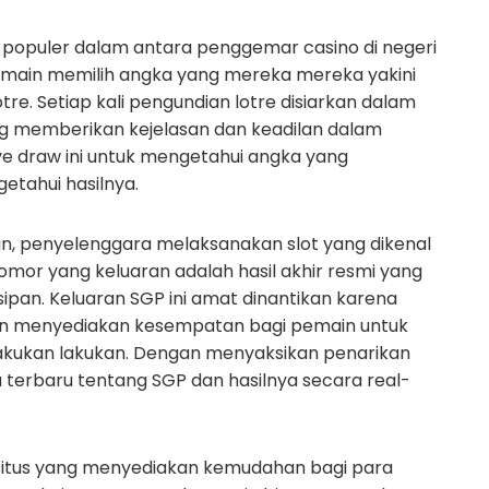
populer dalam antara penggemar casino di negeri
pemain memilih angka yang mereka mereka yakini
otre. Setiap kali pengundian lotre disiarkan dalam
ang memberikan kejelasan dan keadilan dalam
ve draw ini untuk mengetahui angka yang
etahui hasilnya.
kan, penyelenggara melaksanakan slot yang dikenal
 nomor yang keluaran adalah hasil akhir resmi yang
sipan. Keluaran SGP ini amat dinantikan karena
an menyediakan kesempatan bagi pemain untuk
akukan lakukan. Dengan menyaksikan penarikan
 terbaru tentang SGP dan hasilnya secara real-
k situs yang menyediakan kemudahan bagi para