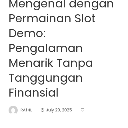
Mengenal dengan
Permainan Slot
Demo:
Pengalaman
Menarik Tanpa
Tanggungan
Finansial
RAf4L
July 29, 2025