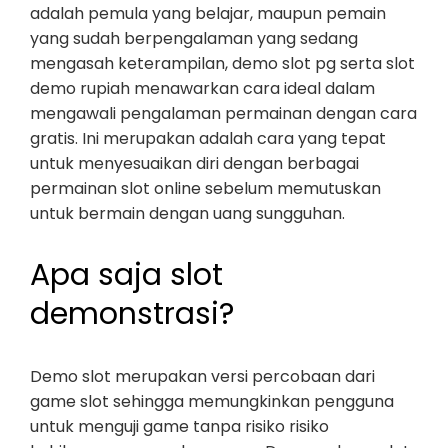
adalah pemula yang belajar, maupun pemain
yang sudah berpengalaman yang sedang
mengasah keterampilan, demo slot pg serta slot
demo rupiah menawarkan cara ideal dalam
mengawali pengalaman permainan dengan cara
gratis. Ini merupakan adalah cara yang tepat
untuk menyesuaikan diri dengan berbagai
permainan slot online sebelum memutuskan
untuk bermain dengan uang sungguhan.
Apa saja slot
demonstrasi?
Demo slot merupakan versi percobaan dari
game slot sehingga memungkinkan pengguna
untuk menguji game tanpa risiko risiko