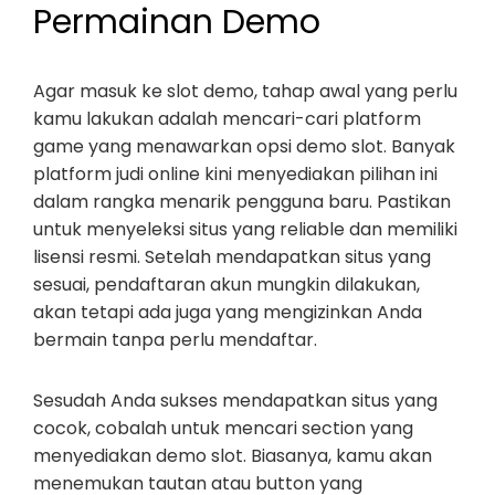
Permainan Demo
Agar masuk ke slot demo, tahap awal yang perlu
kamu lakukan adalah mencari-cari platform
game yang menawarkan opsi demo slot. Banyak
platform judi online kini menyediakan pilihan ini
dalam rangka menarik pengguna baru. Pastikan
untuk menyeleksi situs yang reliable dan memiliki
lisensi resmi. Setelah mendapatkan situs yang
sesuai, pendaftaran akun mungkin dilakukan,
akan tetapi ada juga yang mengizinkan Anda
bermain tanpa perlu mendaftar.
Sesudah Anda sukses mendapatkan situs yang
cocok, cobalah untuk mencari section yang
menyediakan demo slot. Biasanya, kamu akan
menemukan tautan atau button yang