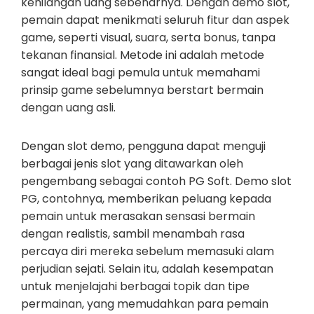
kehilangan uang sebenarnya. Dengan demo slot,
pemain dapat menikmati seluruh fitur dan aspek
game, seperti visual, suara, serta bonus, tanpa
tekanan finansial. Metode ini adalah metode
sangat ideal bagi pemula untuk memahami
prinsip game sebelumnya berstart bermain
dengan uang asli.
Dengan slot demo, pengguna dapat menguji
berbagai jenis slot yang ditawarkan oleh
pengembang sebagai contoh PG Soft. Demo slot
PG, contohnya, memberikan peluang kepada
pemain untuk merasakan sensasi bermain
dengan realistis, sambil menambah rasa
percaya diri mereka sebelum memasuki alam
perjudian sejati. Selain itu, adalah kesempatan
untuk menjelajahi berbagai topik dan tipe
permainan, yang memudahkan para pemain