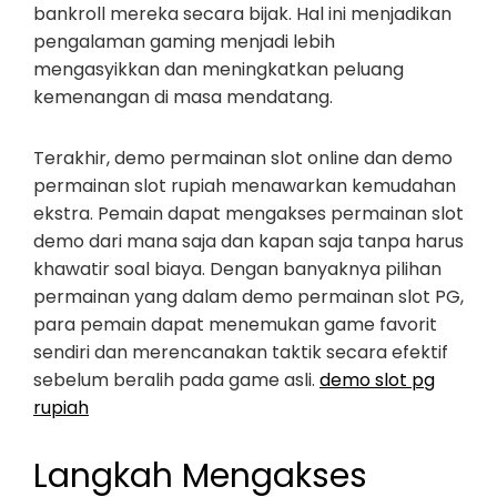
bankroll mereka secara bijak. Hal ini menjadikan
pengalaman gaming menjadi lebih
mengasyikkan dan meningkatkan peluang
kemenangan di masa mendatang.
Terakhir, demo permainan slot online dan demo
permainan slot rupiah menawarkan kemudahan
ekstra. Pemain dapat mengakses permainan slot
demo dari mana saja dan kapan saja tanpa harus
khawatir soal biaya. Dengan banyaknya pilihan
permainan yang dalam demo permainan slot PG,
para pemain dapat menemukan game favorit
sendiri dan merencanakan taktik secara efektif
sebelum beralih pada game asli.
demo slot pg
rupiah
Langkah Mengakses