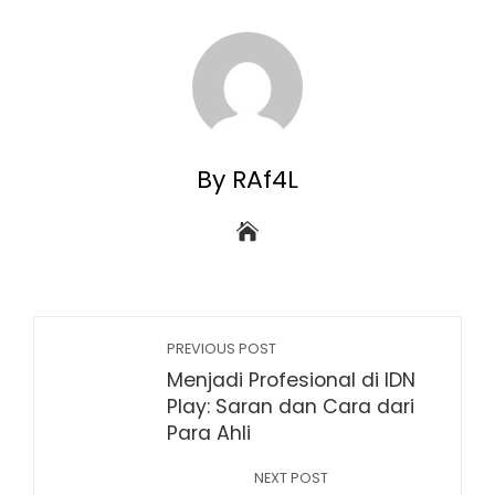
By RAf4L
PREVIOUS POST
Menjadi Profesional di IDN
Play: Saran dan Cara dari
Para Ahli
NEXT POST