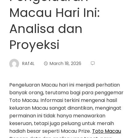
Macau Hari Ini:
Analisa dan
Proyeksi
RAf4L
March 18, 2026
Pengeluaran Macau hari ini menjadi perhatian
banyak orang, terutama bagi para penggemar
Toto Macau. Informasi terkini mengenai hasil
keluaran Macau sangat dinantikan, mengingat
permainan ini tidak hanya menawarkan
keseruan, tetapi juga peluang untuk meraih
hadiah besar seperti Macau Prize.
Toto Macau