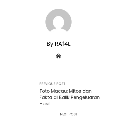
By RAf4L
PREVIOUS POST
Toto Macau: Mitos dan
Fakta di Balik Pengeluaran
Hasil
NEXT POST