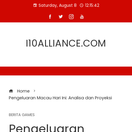
Skip
Saturday, August 8
12:15:42
to
content
I10ALLIANCE.COM
Home
Pengeluaran Macau Hari Ini: Analisa dan Proyeksi
BERITA GAMES
Pengeluaran