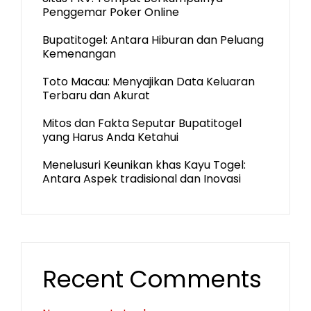
Penggemar Poker Online
Bupatitogel: Antara Hiburan dan Peluang
Kemenangan
Toto Macau: Menyajikan Data Keluaran
Terbaru dan Akurat
Mitos dan Fakta Seputar Bupatitogel
yang Harus Anda Ketahui
Menelusuri Keunikan khas Kayu Togel:
Antara Aspek tradisional dan Inovasi
Recent Comments