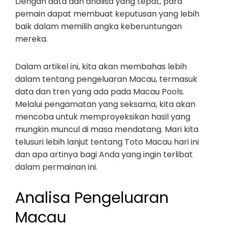
Dengan data dan analisa yang tepat, para
pemain dapat membuat keputusan yang lebih
baik dalam memilih angka keberuntungan
mereka.
Dalam artikel ini, kita akan membahas lebih
dalam tentang pengeluaran Macau, termasuk
data dan tren yang ada pada Macau Pools.
Melalui pengamatan yang seksama, kita akan
mencoba untuk memproyeksikan hasil yang
mungkin muncul di masa mendatang. Mari kita
telusuri lebih lanjut tentang Toto Macau hari ini
dan apa artinya bagi Anda yang ingin terlibat
dalam permainan ini.
Analisa Pengeluaran
Macau