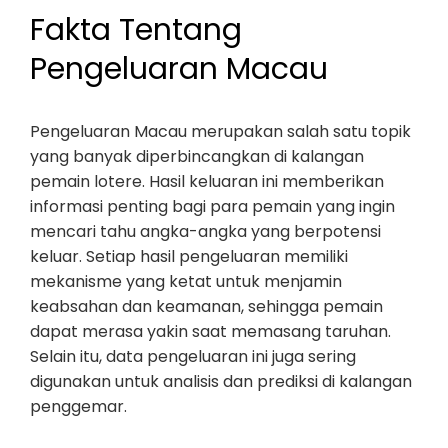
Fakta Tentang
Pengeluaran Macau
Pengeluaran Macau merupakan salah satu topik
yang banyak diperbincangkan di kalangan
pemain lotere. Hasil keluaran ini memberikan
informasi penting bagi para pemain yang ingin
mencari tahu angka-angka yang berpotensi
keluar. Setiap hasil pengeluaran memiliki
mekanisme yang ketat untuk menjamin
keabsahan dan keamanan, sehingga pemain
dapat merasa yakin saat memasang taruhan.
Selain itu, data pengeluaran ini juga sering
digunakan untuk analisis dan prediksi di kalangan
penggemar.