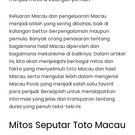
Keluaran Macau dan pengeluaran Macau
menjadi istilah yang sering dibahas, baik di
kalangan bettor berpengalaman maupun
pemula. Banyak orang penasaran tentang
bagaimana hasil Macau diperoleh dan
bagaimana mekanisme di baliknya. Dalam artikel
ini, kita akan menjelajahi berbagai mitos dan
fakta yang menyelimuti toto Macau dan hasil
Macau, serta mengulas lebih dalam mengenai
Macau Pools yang menjadi salah satu favorit
para penjudi. Bersiaplah untuk mendapatkan
informasi yang jelas dan transparan tentang
dunia yang penuh teka-teki ini.
Mitos Seputar Toto Macau