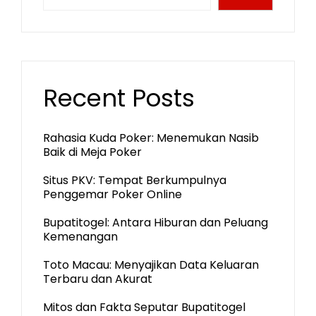
Recent Posts
Rahasia Kuda Poker: Menemukan Nasib
Baik di Meja Poker
Situs PKV: Tempat Berkumpulnya
Penggemar Poker Online
Bupatitogel: Antara Hiburan dan Peluang
Kemenangan
Toto Macau: Menyajikan Data Keluaran
Terbaru dan Akurat
Mitos dan Fakta Seputar Bupatitogel