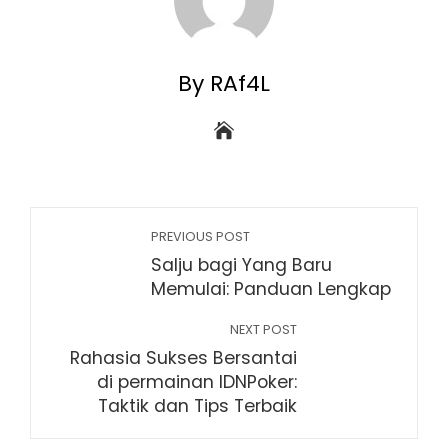
By RAf4L
PREVIOUS POST
Salju bagi Yang Baru
Memulai: Panduan Lengkap
NEXT POST
Rahasia Sukses Bersantai
di permainan IDNPoker:
Taktik dan Tips Terbaik