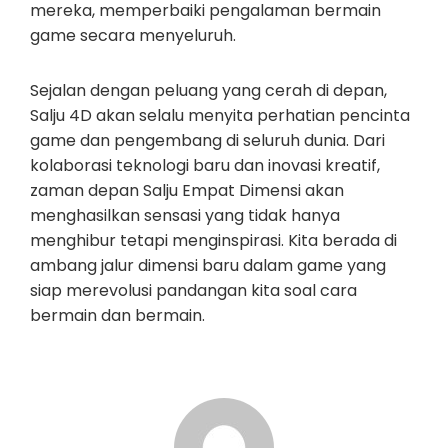
mereka, memperbaiki pengalaman bermain
game secara menyeluruh.
Sejalan dengan peluang yang cerah di depan,
Salju 4D akan selalu menyita perhatian pencinta
game dan pengembang di seluruh dunia. Dari
kolaborasi teknologi baru dan inovasi kreatif,
zaman depan Salju Empat Dimensi akan
menghasilkan sensasi yang tidak hanya
menghibur tetapi menginspirasi. Kita berada di
ambang jalur dimensi baru dalam game yang
siap merevolusi pandangan kita soal cara
bermain dan bermain.