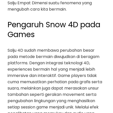
Salju Empat Dimensi suatu fenomena yang
mengubah cara kita bermain.
Pengaruh Snow 4D pada
Games
Salju 4D sudah membawa perubahan besar
pada metode bermain diwujudkan di beragam
platforms. Dengan integrasi teknologi 4D,
experiences bermain hal yang menjadi lebih
immersive dan interaktif. Game players tidak
cuma memusatkan perhatian pada grafis serta
suara, melainkan juga dapat merasakan unsur
tambahan seperti gerakan movement serta
pengubahan lingkungan yang menghasilkan
setiap session game menjadi unik. Melalui efek