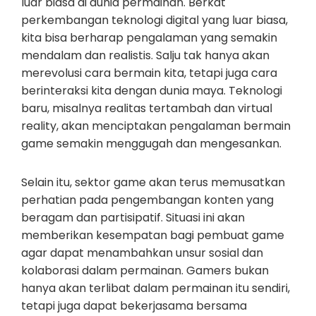
luar biasa di dunia permainan. Berkat
perkembangan teknologi digital yang luar biasa,
kita bisa berharap pengalaman yang semakin
mendalam dan realistis. Salju tak hanya akan
merevolusi cara bermain kita, tetapi juga cara
berinteraksi kita dengan dunia maya. Teknologi
baru, misalnya realitas tertambah dan virtual
reality, akan menciptakan pengalaman bermain
game semakin menggugah dan mengesankan.
Selain itu, sektor game akan terus memusatkan
perhatian pada pengembangan konten yang
beragam dan partisipatif. Situasi ini akan
memberikan kesempatan bagi pembuat game
agar dapat menambahkan unsur sosial dan
kolaborasi dalam permainan. Gamers bukan
hanya akan terlibat dalam permainan itu sendiri,
tetapi juga dapat bekerjasama bersama