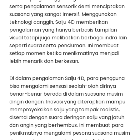
serta pengalaman sensorik demi menciptakan
suasana yang sangat imersif. Menggunakan
teknologi canggih, Salju 4D memberikan
pengalaman yang hanya berbasis tampilan
visual tetapi juga melibatkan berbagai indra lain
seperti suara serta penciuman. Ini membuat
setiap momen ketika menikmatinya menjadi
lebih menarik dan berkesan.
Di dalam pengalaman Salju 4D, para pengguna
bisa mengalami sensasi seolah-olah dirinya
benar-benar berada di dalam suasana musim
dingin dengan. Inovasi yang diterapkan mampu
memproyeksikan salju yang tampak realistis,
disertai dengan suara deringan salju yang jatuh
dan angin yang berhembus. Ini membuat para
penikmatnya mengalami pesona suasana musim