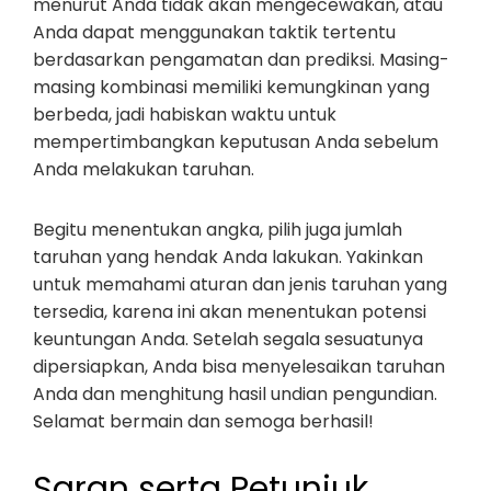
menurut Anda tidak akan mengecewakan, atau
Anda dapat menggunakan taktik tertentu
berdasarkan pengamatan dan prediksi. Masing-
masing kombinasi memiliki kemungkinan yang
berbeda, jadi habiskan waktu untuk
mempertimbangkan keputusan Anda sebelum
Anda melakukan taruhan.
Begitu menentukan angka, pilih juga jumlah
taruhan yang hendak Anda lakukan. Yakinkan
untuk memahami aturan dan jenis taruhan yang
tersedia, karena ini akan menentukan potensi
keuntungan Anda. Setelah segala sesuatunya
dipersiapkan, Anda bisa menyelesaikan taruhan
Anda dan menghitung hasil undian pengundian.
Selamat bermain dan semoga berhasil!
Saran serta Petunjuk