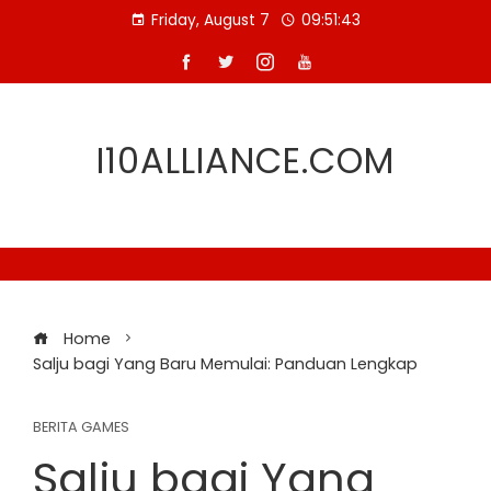
Skip
Friday, August 7
09:51:43
to
content
I10ALLIANCE.COM
Home
Salju bagi Yang Baru Memulai: Panduan Lengkap
BERITA GAMES
Salju bagi Yang