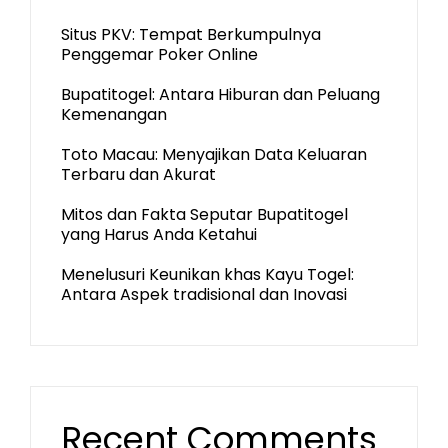
Situs PKV: Tempat Berkumpulnya
Penggemar Poker Online
Bupatitogel: Antara Hiburan dan Peluang
Kemenangan
Toto Macau: Menyajikan Data Keluaran
Terbaru dan Akurat
Mitos dan Fakta Seputar Bupatitogel
yang Harus Anda Ketahui
Menelusuri Keunikan khas Kayu Togel:
Antara Aspek tradisional dan Inovasi
Recent Comments