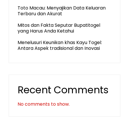
Toto Macau: Menyajikan Data Keluaran
Terbaru dan Akurat
Mitos dan Fakta Seputar Bupatitogel
yang Harus Anda Ketahui
Menelusuri Keunikan khas Kayu Togel:
Antara Aspek tradisional dan Inovasi
Recent Comments
No comments to show.