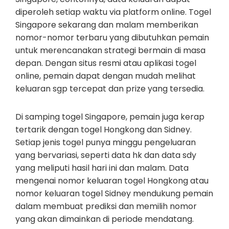
diperoleh setiap waktu via platform online. Togel
Singapore sekarang dan malam memberikan
nomor-nomor terbaru yang dibutuhkan pemain
untuk merencanakan strategi bermain di masa
depan. Dengan situs resmi atau aplikasi togel
online, pemain dapat dengan mudah melihat
keluaran sgp tercepat dan prize yang tersedia.
Di samping togel Singapore, pemain juga kerap
tertarik dengan togel Hongkong dan Sidney.
Setiap jenis togel punya minggu pengeluaran
yang bervariasi, seperti data hk dan data sdy
yang meliputi hasil hari ini dan malam. Data
mengenai nomor keluaran togel Hongkong atau
nomor keluaran togel Sidney mendukung pemain
dalam membuat prediksi dan memilih nomor
yang akan dimainkan di periode mendatang.