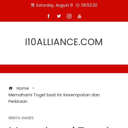
Skip
Saturday, August 8
06:53:20
to
content
I10ALLIANCE.COM
Home
Memahami Togel Saat Ini: Kesempatan dan
Perkiraan
BERITA GAMES