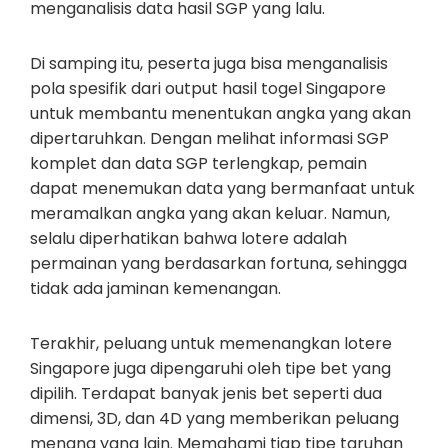
menganalisis data hasil SGP yang lalu.
Di samping itu, peserta juga bisa menganalisis
pola spesifik dari output hasil togel Singapore
untuk membantu menentukan angka yang akan
dipertaruhkan. Dengan melihat informasi SGP
komplet dan data SGP terlengkap, pemain
dapat menemukan data yang bermanfaat untuk
meramalkan angka yang akan keluar. Namun,
selalu diperhatikan bahwa lotere adalah
permainan yang berdasarkan fortuna, sehingga
tidak ada jaminan kemenangan.
Terakhir, peluang untuk memenangkan lotere
Singapore juga dipengaruhi oleh tipe bet yang
dipilih. Terdapat banyak jenis bet seperti dua
dimensi, 3D, dan 4D yang memberikan peluang
menang yang lain. Memahami tiap tipe taruhan