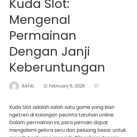
Kuda Slot:
Mengenal
Permainan
Dengan Janji
Keberuntungan
RAf4L
February 6, 2026
Kuda Slot adalah salah satu game yang kian
ngetren di kalangan pecinta taruhan online.
Dalam permainan ini, para pemain dapat
mengalami gelora seru dan peluang besar untuk