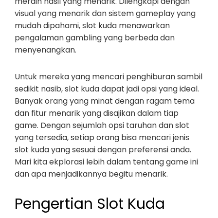
meraih hasil yang menarik. Dilengkapi dengan
visual yang menarik dan sistem gameplay yang
mudah dipahami, slot kuda menawarkan
pengalaman gambling yang berbeda dan
menyenangkan.
Untuk mereka yang mencari penghiburan sambil
sedikit nasib, slot kuda dapat jadi opsi yang ideal.
Banyak orang yang minat dengan ragam tema
dan fitur menarik yang disajikan dalam tiap
game. Dengan sejumlah opsi taruhan dan slot
yang tersedia, setiap orang bisa mencari jenis
slot kuda yang sesuai dengan preferensi anda.
Mari kita ekplorasi lebih dalam tentang game ini
dan apa menjadikannya begitu menarik.
Pengertian Slot Kuda