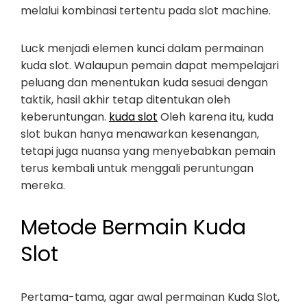
melalui kombinasi tertentu pada slot machine.
Luck menjadi elemen kunci dalam permainan
kuda slot. Walaupun pemain dapat mempelajari
peluang dan menentukan kuda sesuai dengan
taktik, hasil akhir tetap ditentukan oleh
keberuntungan.
kuda slot
Oleh karena itu, kuda
slot bukan hanya menawarkan kesenangan,
tetapi juga nuansa yang menyebabkan pemain
terus kembali untuk menggali peruntungan
mereka.
Metode Bermain Kuda
Slot
Pertama-tama, agar awal permainan Kuda Slot,