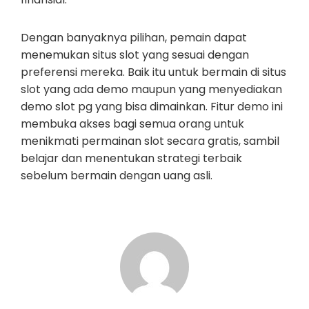
Dengan banyaknya pilihan, pemain dapat
menemukan situs slot yang sesuai dengan
preferensi mereka. Baik itu untuk bermain di situs
slot yang ada demo maupun yang menyediakan
demo slot pg yang bisa dimainkan. Fitur demo ini
membuka akses bagi semua orang untuk
menikmati permainan slot secara gratis, sambil
belajar dan menentukan strategi terbaik
sebelum bermain dengan uang asli.