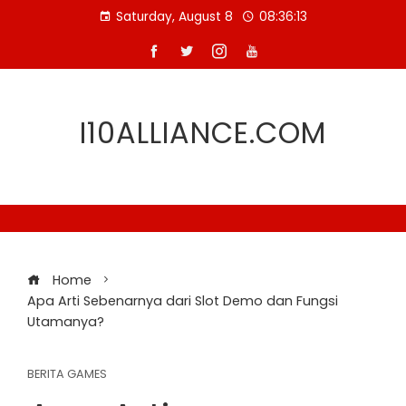
Skip
Saturday, August 8
08:36:13
to
content
I10ALLIANCE.COM
Home
Apa Arti Sebenarnya dari Slot Demo dan Fungsi
Utamanya?
BERITA GAMES