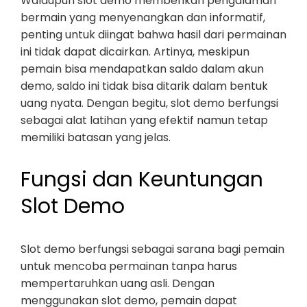
Walaupun slot demo memberikan pengalaman
bermain yang menyenangkan dan informatif,
penting untuk diingat bahwa hasil dari permainan
ini tidak dapat dicairkan. Artinya, meskipun
pemain bisa mendapatkan saldo dalam akun
demo, saldo ini tidak bisa ditarik dalam bentuk
uang nyata. Dengan begitu, slot demo berfungsi
sebagai alat latihan yang efektif namun tetap
memiliki batasan yang jelas.
Fungsi dan Keuntungan
Slot Demo
Slot demo berfungsi sebagai sarana bagi pemain
untuk mencoba permainan tanpa harus
mempertaruhkan uang asli. Dengan
menggunakan slot demo, pemain dapat