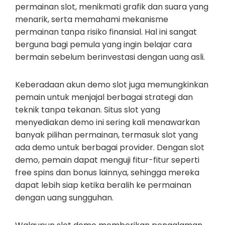
permainan slot, menikmati grafik dan suara yang
menarik, serta memahami mekanisme
permainan tanpa risiko finansial. Hal ini sangat
berguna bagi pemula yang ingin belajar cara
bermain sebelum berinvestasi dengan uang asli.
Keberadaan akun demo slot juga memungkinkan
pemain untuk menjajal berbagai strategi dan
teknik tanpa tekanan. Situs slot yang
menyediakan demo ini sering kali menawarkan
banyak pilihan permainan, termasuk slot yang
ada demo untuk berbagai provider. Dengan slot
demo, pemain dapat menguji fitur-fitur seperti
free spins dan bonus lainnya, sehingga mereka
dapat lebih siap ketika beralih ke permainan
dengan uang sungguhan.