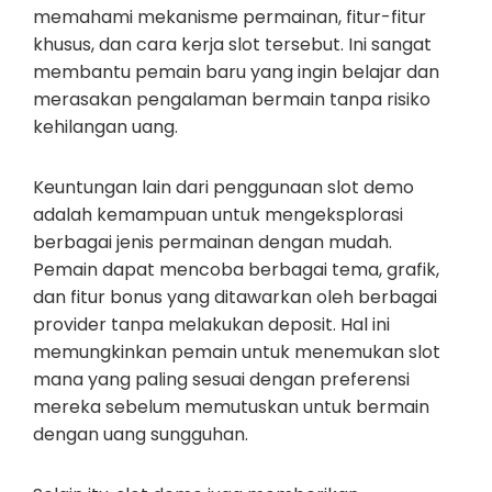
memahami mekanisme permainan, fitur-fitur
khusus, dan cara kerja slot tersebut. Ini sangat
membantu pemain baru yang ingin belajar dan
merasakan pengalaman bermain tanpa risiko
kehilangan uang.
Keuntungan lain dari penggunaan slot demo
adalah kemampuan untuk mengeksplorasi
berbagai jenis permainan dengan mudah.
Pemain dapat mencoba berbagai tema, grafik,
dan fitur bonus yang ditawarkan oleh berbagai
provider tanpa melakukan deposit. Hal ini
memungkinkan pemain untuk menemukan slot
mana yang paling sesuai dengan preferensi
mereka sebelum memutuskan untuk bermain
dengan uang sungguhan.