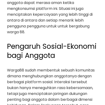
anggota dapat merasa aman ketika
mengkonsumsi platform ini. Situasi ini juga
menciptakan kepercayaan yang lebih tinggi di
antara di antara dan setiap menarik lebih
pengguna pengguna untuk untuk bergabung
warga 88.
Pengaruh Sosial-Ekonomi
bagi Anggota
Warga88 sudah membentuk sebuah komunitas
dimana menghubungkan anggotanya dengan
berbagai platform sosial. Interaksi tersebut
bukan hanya meneguhkan rasa kebersamaan,
tetapi juga menciptakan jaringan dukungan
penting bagi anggota dalam berbagai dimensi