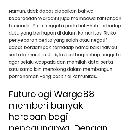
Namun, tidak dapat diabaikan bahwa
keberadaan Warga88 juga membawa tantangan
tersendiri. Para anggota perlu hati-hati terhadap
data yang berhapan di dalam komunitas. Risiko
penyebaran berita yang salah atau negatif
dapat berdampak terhadap nama baik individu
serta komunitas. Jadi, krusial bagi setiap anggota
agar selalu waspada dan memilah data, serta
satu sama lain menolong dalam membangun
pemahaman yang positif di komunitas.
Futurologi Warga88
memberi banyak
harapan bagi
penggunanya. Dengan