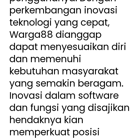
perkembangan inovasi
teknologi yang cepat,
Warga88 dianggap
dapat menyesuaikan diri
dan memenuhi
kebutuhan masyarakat
yang semakin beragam.
Inovasi dalam software
dan fungsi yang disajikan
hendaknya kian
memperkuat posisi