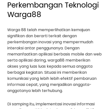
Perkembangan Teknologi
Warga88
Warga 88 telah memperlihatkan kemajuan
signifikan dan berarti terkait dengan
perkembangan inovasi yang mempermudah
interaksi antar penggunanya. Dengan
memanfaatkan aplikasi berbasis mobile dan web
serta aplikasi daring, warga88 memberikan
akses yang luas luas kepada semua anggota
berbagai kegiatan. Situasi ini memberikan
komunikasi yang lebih lebih efektif pembaruan
informasi cepat, yang menjadikan anggota-
anggotanya lebih terhubung.
Di samping itu, implementasi inovasi informasi