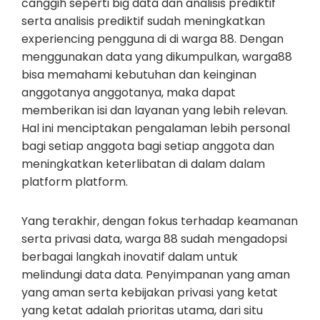
canggih seperti big data dan analisis prediktif
serta analisis prediktif sudah meningkatkan
experiencing pengguna di di warga 88. Dengan
menggunakan data yang dikumpulkan, warga88
bisa memahami kebutuhan dan keinginan
anggotanya anggotanya, maka dapat
memberikan isi dan layanan yang lebih relevan.
Hal ini menciptakan pengalaman lebih personal
bagi setiap anggota bagi setiap anggota dan
meningkatkan keterlibatan di dalam dalam
platform platform.
Yang terakhir, dengan fokus terhadap keamanan
serta privasi data, warga 88 sudah mengadopsi
berbagai langkah inovatif dalam untuk
melindungi data data. Penyimpanan yang aman
yang aman serta kebijakan privasi yang ketat
yang ketat adalah prioritas utama, dari situ