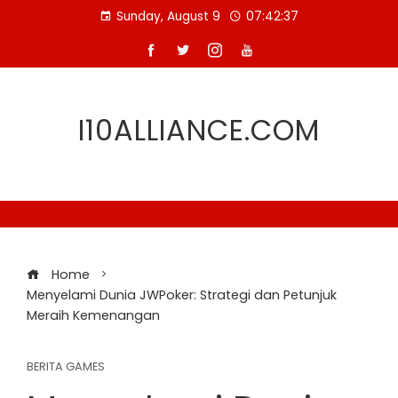
Skip
Sunday, August 9
07:42:38
to
content
I10ALLIANCE.COM
Home
Menyelami Dunia JWPoker: Strategi dan Petunjuk
Meraih Kemenangan
BERITA GAMES