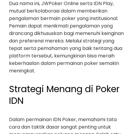
Dua nama ini, JWPoker Online serta IDN Play,
mutual berkolaborasi dalam memberikan
pengalaman bermain poker yang institusional.
Pemain dapat menikmati pengalaman yang
dirancang dikhususkan bagi memenuhi keinginan
dan preferensi mereka. Melalui strategi yang
tepat serta pemahaman yang baik tentang dua
platform tersebut, kemungkinan bisa meraih
keberhasilan dalam permainan poker semakin
meningkat.
Strategi Menang di Poker
IDN
Dalam permainan IDN Poker, memahami tata
cara dan taktik dasar sangat penting untuk