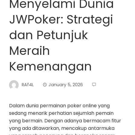
Menyelami Dunia
JWPoker: Strategi
dan Petunjuk
Meraih
Kemenangan
RAf4L
January 5, 2026
Dalam dunia permainan poker online yang
sedang menarik perhatian sejumlah pemain
yang bermain. Dengan adanya bermacam fitur
yang ada ditawarkan, mencakup antarmuka