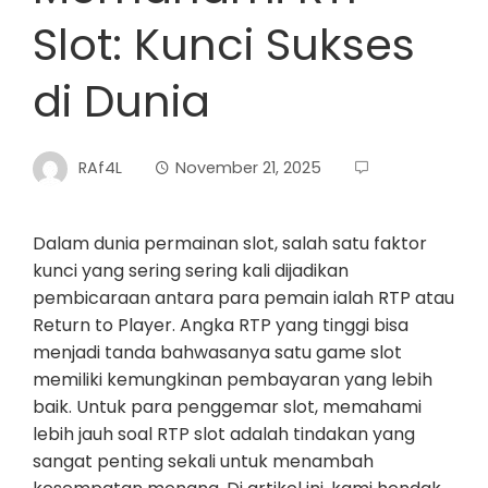
Slot: Kunci Sukses
di Dunia
RAf4L
November 21, 2025
Dalam dunia permainan slot, salah satu faktor
kunci yang sering sering kali dijadikan
pembicaraan antara para pemain ialah RTP atau
Return to Player. Angka RTP yang tinggi bisa
menjadi tanda bahwasanya satu game slot
memiliki kemungkinan pembayaran yang lebih
baik. Untuk para penggemar slot, memahami
lebih jauh soal RTP slot adalah tindakan yang
sangat penting sekali untuk menambah