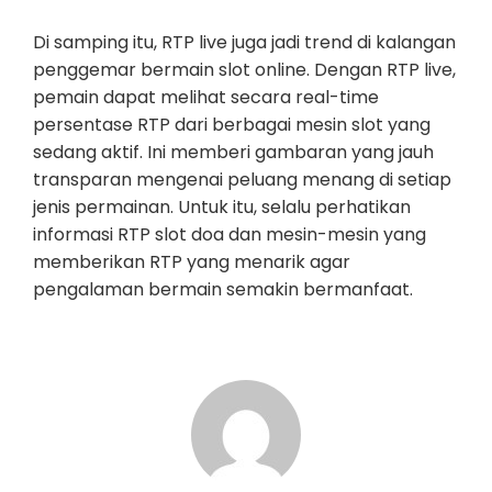
Di samping itu, RTP live juga jadi trend di kalangan
penggemar bermain slot online. Dengan RTP live,
pemain dapat melihat secara real-time
persentase RTP dari berbagai mesin slot yang
sedang aktif. Ini memberi gambaran yang jauh
transparan mengenai peluang menang di setiap
jenis permainan. Untuk itu, selalu perhatikan
informasi RTP slot doa dan mesin-mesin yang
memberikan RTP yang menarik agar
pengalaman bermain semakin bermanfaat.