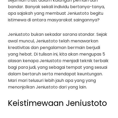
sejumlah trust dalam kalangan pemain dan
bandar. Banyak sekali individu bertanya-tanya,
apa sajakah yang membuat Jeniustoto begitu
istimewa di antara masyarakat saingannya?
Jeniustoto bukan sekadar sarana standar. Sejak
awal muncul, Jeniustoto telah menawarkan
kreativitas dan pengalaman bermain berjudi
yang hebat. Di tulisan ini, kita akan mengupas 5
alasan kenapa Jeniustoto menjadi teknik terbaik
bagi para judi, yang sebagai tempat yang sesuai
dalam bertaruh serta mendapat keuntungan.
Mari mari telusuri lebih jauh apa yang yang
menonjolkan Jeniustoto dari yang lain.
Keistimewaan Jeniustoto