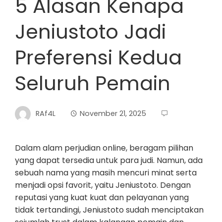
5 Alasan Kenapa
Jeniustoto Jadi
Preferensi Kedua
Seluruh Pemain
RAf4L
November 21, 2025
Dalam alam perjudian online, beragam pilihan
yang dapat tersedia untuk para judi. Namun, ada
sebuah nama yang masih mencuri minat serta
menjadi opsi favorit, yaitu Jeniustoto. Dengan
reputasi yang kuat kuat dan pelayanan yang
tidak tertandingi, Jeniustoto sudah menciptakan