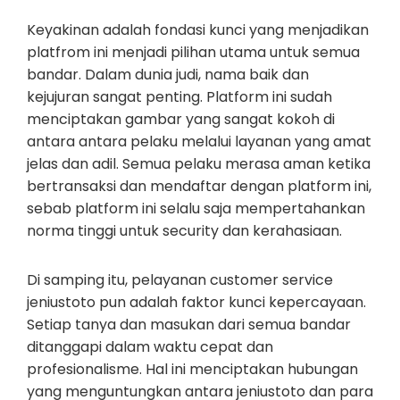
Keyakinan adalah fondasi kunci yang menjadikan
platfrom ini menjadi pilihan utama untuk semua
bandar. Dalam dunia judi, nama baik dan
kejujuran sangat penting. Platform ini sudah
menciptakan gambar yang sangat kokoh di
antara antara pelaku melalui layanan yang amat
jelas dan adil. Semua pelaku merasa aman ketika
bertransaksi dan mendaftar dengan platform ini,
sebab platform ini selalu saja mempertahankan
norma tinggi untuk security dan kerahasiaan.
Di samping itu, pelayanan customer service
jeniustoto pun adalah faktor kunci kepercayaan.
Setiap tanya dan masukan dari semua bandar
ditanggapi dalam waktu cepat dan
profesionalisme. Hal ini menciptakan hubungan
yang menguntungkan antara jeniustoto dan para