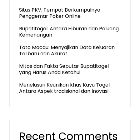
Situs PKV: Tempat Berkumpulnya
Penggemar Poker Online
Bupatitogel: Antara Hiburan dan Peluang
Kemenangan
Toto Macau: Menyajikan Data Keluaran
Terbaru dan Akurat
Mitos dan Fakta Seputar Bupatitogel
yang Harus Anda Ketahui
Menelusuri Keunikan khas Kayu Togel:
Antara Aspek tradisional dan Inovasi
Recent Comments