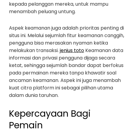
kepada pelanggan mereka, untuk mampu
menambah peluang untung.
Aspek keamanan juga adalah prioritas penting di
situs ini. Melalui sejumlah fitur keamanan canggih,
pengguna bisa merasakan nyaman ketika
melakukan transaksi.
jenius toto
Keamanan data
informasi dan privasi pengguna dijaga secara
ketat, sehingga sejumlah bandar dapat berfokus
pada permainan mereka tanpa khawatir soal
ancaman keamanan. Aspek ini juga menambah
kuat citra platform ini sebagai pilihan utama
dalam dunia taruhan.
Kepercayaan Bagi
Pemain