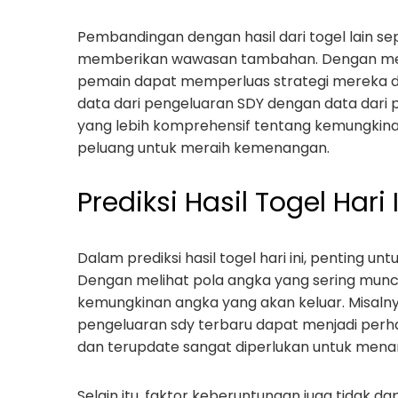
Pembandingan dengan hasil dari togel lain sep
memberikan wawasan tambahan. Dengan mema
pemain dapat memperluas strategi mereka 
data dari pengeluaran SDY dengan data dar
yang lebih komprehensif tentang kemungkina
peluang untuk meraih kemenangan.
Prediksi Hasil Togel Hari 
Dalam prediksi hasil togel hari ini, penting 
Dengan melihat pola angka yang sering munc
kemungkinan angka yang akan keluar. Misalny
pengeluaran sdy terbaru dapat menjadi perhat
dan terupdate sangat diperlukan untuk mena
Selain itu, faktor keberuntungan juga tidak 