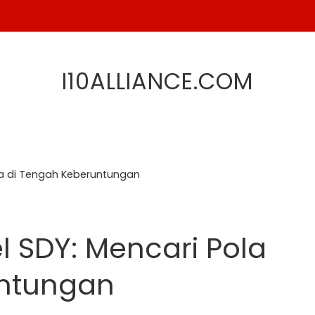
I10ALLIANCE.COM
ola di Tengah Keberuntungan
el SDY: Mencari Pola
untungan