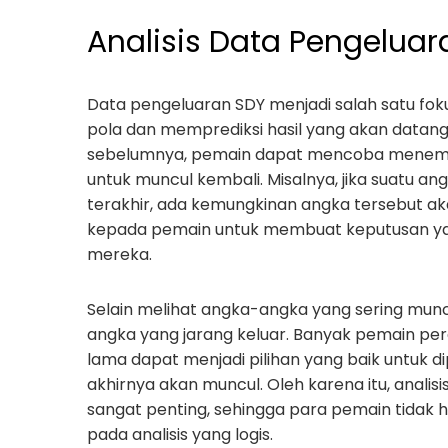
Analisis Data Pengeluar
Data pengeluaran SDY menjadi salah satu fok
pola dan memprediksi hasil yang akan datan
sebelumnya, pemain dapat mencoba menemu
untuk muncul kembali. Misalnya, jika suatu 
terakhir, ada kemungkinan angka tersebut aka
kepada pemain untuk membuat keputusan ya
mereka.
Selain melihat angka-angka yang sering mun
angka yang jarang keluar. Banyak pemain pe
lama dapat menjadi pilihan yang baik untuk
akhirnya akan muncul. Oleh karena itu, anali
sangat penting, sehingga para pemain tidak 
pada analisis yang logis.