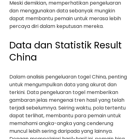
Meski demikian, memperhatikan pengeluaran
dan menggunakan data sebanyak mungkin
dapat membantu pemain untuk merasa lebih
percaya diri dalam keputusan mereka.
Data dan Statistik Result
China
Dalam analisis pengeluaran togel China, penting
untuk mengumpulkan data yang akurat dan
terkini. Data pengeluaran togel memberikan
gambaran jelas mengenai tren hasil yang telah
terjadi sebelumnya. Seiring waktu, pola tertentu
dapat terlihat, membantu para pemain untuk
memahami angka-angka yang cenderung
muncul lebih sering daripada yang lainnya.
Dengan mempelajari hasil-hasil ini, pemain bisa