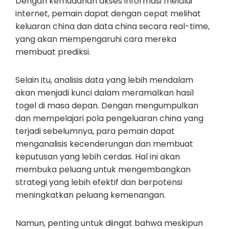
Dengan kemudahan akses informasi melalui
internet, pemain dapat dengan cepat melihat
keluaran china dan data china secara real-time,
yang akan mempengaruhi cara mereka
membuat prediksi.
Selain itu, analisis data yang lebih mendalam
akan menjadi kunci dalam meramalkan hasil
togel di masa depan. Dengan mengumpulkan
dan mempelajari pola pengeluaran china yang
terjadi sebelumnya, para pemain dapat
menganalisis kecenderungan dan membuat
keputusan yang lebih cerdas. Hal ini akan
membuka peluang untuk mengembangkan
strategi yang lebih efektif dan berpotensi
meningkatkan peluang kemenangan.
Namun, penting untuk diingat bahwa meskipun