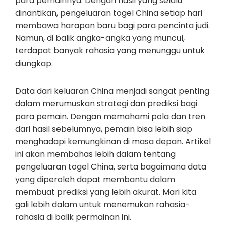
para pemainnya. Dengan hasil yang selalu
dinantikan, pengeluaran togel China setiap hari
membawa harapan baru bagi para pencinta judi.
Namun, di balik angka-angka yang muncul,
terdapat banyak rahasia yang menunggu untuk
diungkap.
Data dari keluaran China menjadi sangat penting
dalam merumuskan strategi dan prediksi bagi
para pemain. Dengan memahami pola dan tren
dari hasil sebelumnya, pemain bisa lebih siap
menghadapi kemungkinan di masa depan. Artikel
ini akan membahas lebih dalam tentang
pengeluaran togel China, serta bagaimana data
yang diperoleh dapat membantu dalam
membuat prediksi yang lebih akurat. Mari kita
gali lebih dalam untuk menemukan rahasia-
rahasia di balik permainan ini.