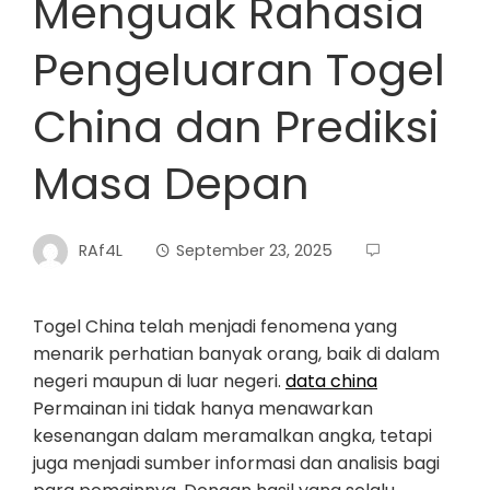
Menguak Rahasia
Pengeluaran Togel
China dan Prediksi
Masa Depan
RAf4L
September 23, 2025
Togel China telah menjadi fenomena yang
menarik perhatian banyak orang, baik di dalam
negeri maupun di luar negeri.
data china
Permainan ini tidak hanya menawarkan
kesenangan dalam meramalkan angka, tetapi
juga menjadi sumber informasi dan analisis bagi