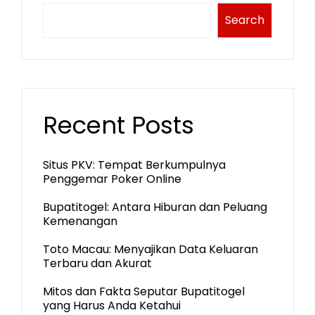
Search
Recent Posts
Situs PKV: Tempat Berkumpulnya
Penggemar Poker Online
Bupatitogel: Antara Hiburan dan Peluang
Kemenangan
Toto Macau: Menyajikan Data Keluaran
Terbaru dan Akurat
Mitos dan Fakta Seputar Bupatitogel
yang Harus Anda Ketahui