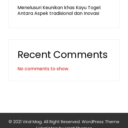
Menelusuri Keunikan khas Kayu Togel:
Antara Aspek tradisional dan Inovasi
Recent Comments
No comments to show.
© 2021 Viral Mag. All Right Reserved.
WordPress Theme