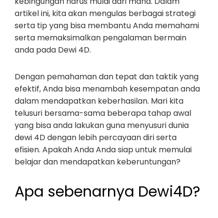
kebingungan harus mulai dari mana. Dalam
artikel ini, kita akan mengulas berbagai strategi
serta tip yang bisa membantu Anda memahami
serta memaksimalkan pengalaman bermain
anda pada Dewi 4D.
Dengan pemahaman dan tepat dan taktik yang
efektif, Anda bisa menambah kesempatan anda
dalam mendapatkan keberhasilan. Mari kita
telusuri bersama-sama beberapa tahap awal
yang bisa anda lakukan guna menyusuri dunia
dewi 4D dengan lebih percayaan diri serta
efisien. Apakah Anda Anda siap untuk memulai
belajar dan mendapatkan keberuntungan?
Apa sebenarnya Dewi4D?