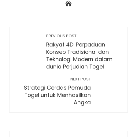
PREVIOUS POST
Rakyat 4D: Perpaduan
Konsep Tradisional dan
Teknologi Modern dalam
dunia Perjudian Togel
NEXT POST
Strategi Cerdas Pemuda
Togel untuk Menhasilkan
Angka