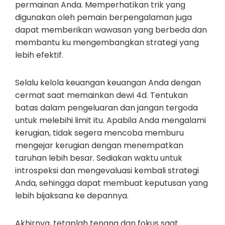
permainan Anda. Memperhatikan trik yang
digunakan oleh pemain berpengalaman juga
dapat memberikan wawasan yang berbeda dan
membantu ku mengembangkan strategi yang
lebih efektif.
Selalu kelola keuangan keuangan Anda dengan
cermat saat memainkan dewi 4d. Tentukan
batas dalam pengeluaran dan jangan tergoda
untuk melebihi limit itu. Apabila Anda mengalami
kerugian, tidak segera mencoba memburu
mengejar kerugian dengan menempatkan
taruhan lebih besar. Sediakan waktu untuk
introspeksi dan mengevaluasi kembali strategi
Anda, sehingga dapat membuat keputusan yang
lebih bijaksana ke depannya.
Akhirnya, tetaplah tenang dan fokus saat