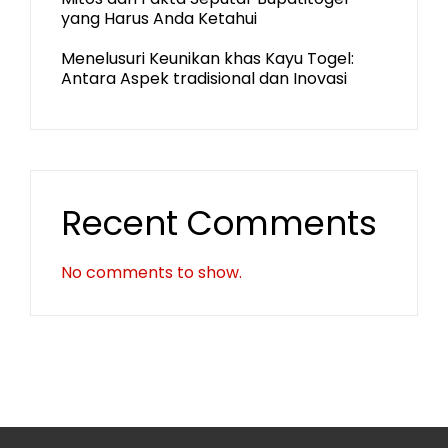
yang Harus Anda Ketahui
Menelusuri Keunikan khas Kayu Togel:
Antara Aspek tradisional dan Inovasi
Recent Comments
No comments to show.