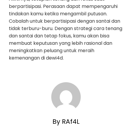
berpartisipasi. Perasaan dapat mempengaruhi
tindakan kamu ketika mengambil putusan.
Cobalah untuk berpartisipasi dengan santai dan
tidak terburu-buru. Dengan strategi cara tenang
dan santai dan tetap fokus, kamu akan bisa
membuat keputusan yang lebih rasional dan
meningkatkan peluang untuk meraih
kemenangan di dewi4d.
By RAf4L