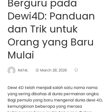
Berguru pada
Dewi4D: Panduan
dan Trik untuk
Orang yang Baru
Mulai
RAf4L
March 28, 2026
Dewi 4D telah menjadi salah satu nama nama
yang sering dibahas di dunia permainan angka.
Bagi pemula yang baru mengenal dunia dewi 4D,
kemungkinan beberapa yang merasa