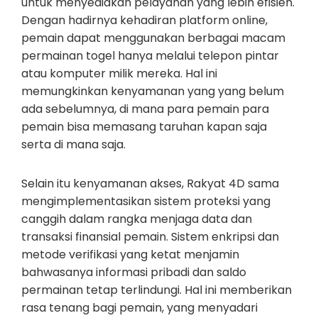
untuk menyediakan pelayanan yang lebih efisien.
Dengan hadirnya kehadiran platform online,
pemain dapat menggunakan berbagai macam
permainan togel hanya melalui telepon pintar
atau komputer milik mereka. Hal ini
memungkinkan kenyamanan yang yang belum
ada sebelumnya, di mana para pemain para
pemain bisa memasang taruhan kapan saja
serta di mana saja.
Selain itu kenyamanan akses, Rakyat 4D sama
mengimplementasikan sistem proteksi yang
canggih dalam rangka menjaga data dan
transaksi finansial pemain. Sistem enkripsi dan
metode verifikasi yang ketat menjamin
bahwasanya informasi pribadi dan saldo
permainan tetap terlindungi. Hal ini memberikan
rasa tenang bagi pemain, yang menyadari