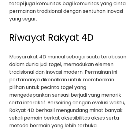
tetapi juga komunitas bagi komunitas yang cinta
permainan tradisional dengan sentuhan inovasi
yang segar.
Riwayat Rakyat 4D
Masyarakat 4D muncul sebagai suatu terobosan
dalam dunia judi togel, memadukan elemen
tradisional dan inovasi modern. Permainan ini
pertamanya dikenalkan untuk memberikan
pilihan untuk pecinta togel yang
mengedepankan sensasi berjudi yang menarik
serta interaktif. Berseiring dengan evolusi waktu,
Rakyat 4D berhasil mengundang minat banyak
sekali pemain berkat aksesibilitas akses serta
metode bermain yang lebih terbuka.