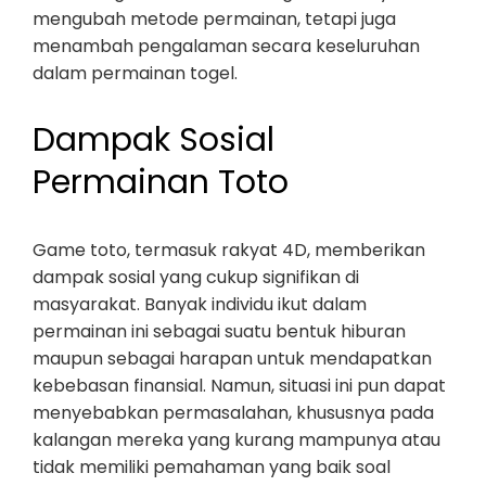
mengubah metode permainan, tetapi juga
menambah pengalaman secara keseluruhan
dalam permainan togel.
Dampak Sosial
Permainan Toto
Game toto, termasuk rakyat 4D, memberikan
dampak sosial yang cukup signifikan di
masyarakat. Banyak individu ikut dalam
permainan ini sebagai suatu bentuk hiburan
maupun sebagai harapan untuk mendapatkan
kebebasan finansial. Namun, situasi ini pun dapat
menyebabkan permasalahan, khususnya pada
kalangan mereka yang kurang mampunya atau
tidak memiliki pemahaman yang baik soal