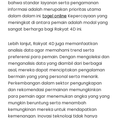
bahwa standar layanan serta pengamanan
informasi adalah merupakan prioritas utama
dalam dalam ini.
togel online
Kepercayaan yang
meningkat di antara pemain adalah modal yang
sangat berharga bagi Rakyat 4D ini.
Lebih lanjut, Rakyat 4D juga memanfaatkan
analisis data agar memahami trend serta
preferensi para pemain. Dengan mengoleksi dan
menganalisis data yang diambil dari berbagai
asal, mereka dapat menciptakan pengalaman
bermain yang yang personal serta menarik.
Perkembangan dalam sektor pengungkapan
dan rekomendasi permainan memungkinkan
para pemain agar menemukan angka yang yang
mungkin beruntung serta menambah
kemungkinan mereka untuk mendapatkan
kemenangan. Inovasi teknologi tidak hanya