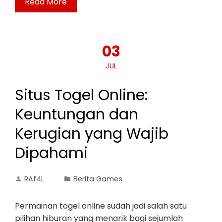
Read More
03
JUL
Situs Togel Online:
Keuntungan dan
Kerugian yang Wajib
Dipahami
RAf4L
Berita Games
Permainan togel online sudah jadi salah satu
pilihan hiburan yang menarik bagi sejumlah