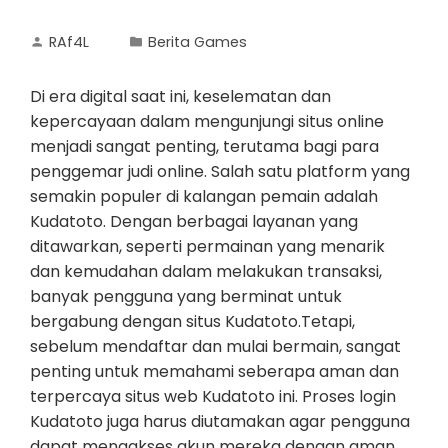
RAf4L
Berita Games
Di era digital saat ini, keselematan dan
kepercayaan dalam mengunjungi situs online
menjadi sangat penting, terutama bagi para
penggemar judi online. Salah satu platform yang
semakin populer di kalangan pemain adalah
Kudatoto. Dengan berbagai layanan yang
ditawarkan, seperti permainan yang menarik
dan kemudahan dalam melakukan transaksi,
banyak pengguna yang berminat untuk
bergabung dengan situs Kudatoto.Tetapi,
sebelum mendaftar dan mulai bermain, sangat
penting untuk memahami seberapa aman dan
terpercaya situs web Kudatoto ini. Proses login
Kudatoto juga harus diutamakan agar pengguna
dapat mengakses akun mereka dengan aman.