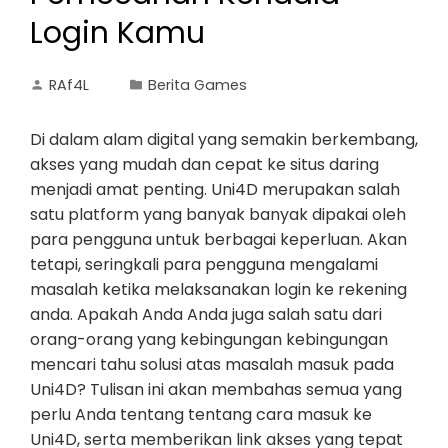
Login Kamu
RAf4L
Berita Games
Di dalam alam digital yang semakin berkembang,
akses yang mudah dan cepat ke situs daring
menjadi amat penting. Uni4D merupakan salah
satu platform yang banyak banyak dipakai oleh
para pengguna untuk berbagai keperluan. Akan
tetapi, seringkali para pengguna mengalami
masalah ketika melaksanakan login ke rekening
anda. Apakah Anda Anda juga salah satu dari
orang-orang yang kebingungan kebingungan
mencari tahu solusi atas masalah masuk pada
Uni4D? Tulisan ini akan membahas semua yang
perlu Anda tentang tentang cara masuk ke
Uni4D, serta memberikan link akses yang tepat