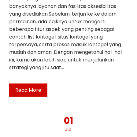
banyaknya layanan dan fasilitas aksesibilitas
yang disediakan.Sebelum, terjun ke ke dalam
permainan, ada baiknya untuk mengerti
beberapa fitur aspek yang penting sebagai
contoh list Iontogel, situs Iontogel yang
terpercaya, serta proses masuk Iontogel yang
mudah dan aman. Dengan mengetahui hal-hal
ini, kamu akan lebih siap untuk menjalankan
strategi yang jitu saat…
Read More
01
JUL