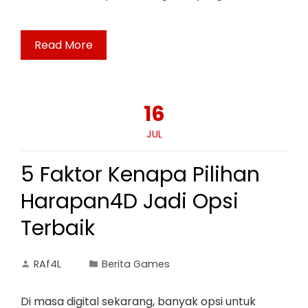
Read More
16
JUL
5 Faktor Kenapa Pilihan
Harapan4D Jadi Opsi
Terbaik
RAf4L
Berita Games
Di masa digital sekarang, banyak opsi untuk