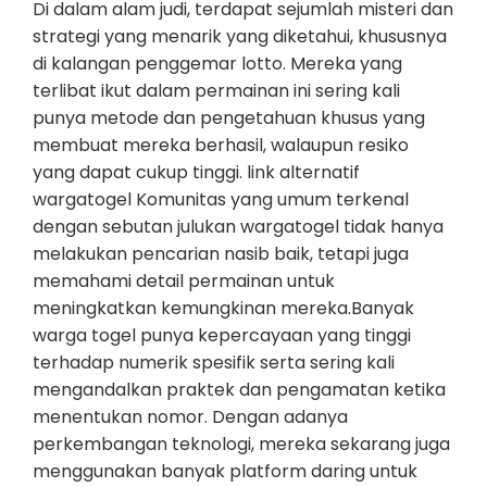
Di dalam alam judi, terdapat sejumlah misteri dan
strategi yang menarik yang diketahui, khususnya
di kalangan penggemar lotto. Mereka yang
terlibat ikut dalam permainan ini sering kali
punya metode dan pengetahuan khusus yang
membuat mereka berhasil, walaupun resiko
yang dapat cukup tinggi. link alternatif
wargatogel Komunitas yang umum terkenal
dengan sebutan julukan wargatogel tidak hanya
melakukan pencarian nasib baik, tetapi juga
memahami detail permainan untuk
meningkatkan kemungkinan mereka.Banyak
warga togel punya kepercayaan yang tinggi
terhadap numerik spesifik serta sering kali
mengandalkan praktek dan pengamatan ketika
menentukan nomor. Dengan adanya
perkembangan teknologi, mereka sekarang juga
menggunakan banyak platform daring untuk