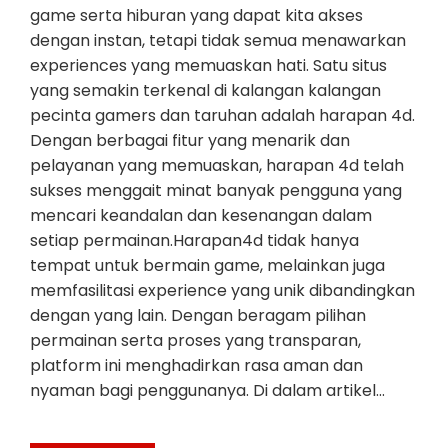
game serta hiburan yang dapat kita akses
dengan instan, tetapi tidak semua menawarkan
experiences yang memuaskan hati. Satu situs
yang semakin terkenal di kalangan kalangan
pecinta gamers dan taruhan adalah harapan 4d.
Dengan berbagai fitur yang menarik dan
pelayanan yang memuaskan, harapan 4d telah
sukses menggait minat banyak pengguna yang
mencari keandalan dan kesenangan dalam
setiap permainan.Harapan4d tidak hanya
tempat untuk bermain game, melainkan juga
memfasilitasi experience yang unik dibandingkan
dengan yang lain. Dengan beragam pilihan
permainan serta proses yang transparan,
platform ini menghadirkan rasa aman dan
nyaman bagi penggunanya. Di dalam artikel…