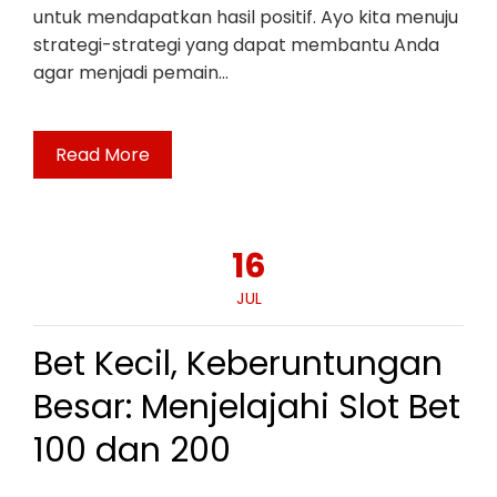
untuk mendapatkan hasil positif. Ayo kita menuju
strategi-strategi yang dapat membantu Anda
agar menjadi pemain…
Read More
16
JUL
Bet Kecil, Keberuntungan
Besar: Menjelajahi Slot Bet
100 dan 200