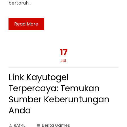
bertaruh…
Read More
17
JUL
Link Kayutogel
Terpercaya: Temukan
Sumber Keberuntungan
Anda
RAf4L
Berita Games