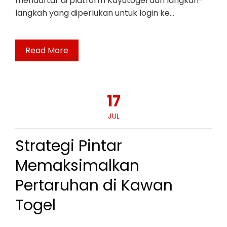
mendaftar di platform Kayutogel dan langkah-
langkah yang diperlukan untuk login ke…
Read More
17
JUL
Strategi Pintar
Memaksimalkan
Pertaruhan di Kawan
Togel