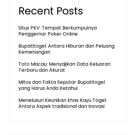
Recent Posts
Situs PKV: Tempat Berkumpulnya
Penggemar Poker Online
Bupatitogel: Antara Hiburan dan Peluang
Kemenangan
Toto Macau: Menyajikan Data Keluaran
Terbaru dan Akurat
Mitos dan Fakta Seputar Bupatitogel
yang Harus Anda Ketahui
Menelusuri Keunikan khas Kayu Togel:
Antara Aspek tradisional dan Inovasi