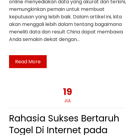
online menyediakan data yang akurat dan terkini,
memungkinkan pemain untuk membuat
keputusan yang lebih baik. Dalam artikel ini, kita
akan menggali lebih dalam tentang bagaimana
meneliti data dan result China dapat membawa
Anda semakin dekat dengan…
Read More
19
JUL
Rahasia Sukses Bertaruh
Togel Di Internet pada