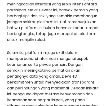
meningkatkan interaksi yang lebih intens antara
partisipan. Melalui event ini, banyak pemain yang
berbagi tips dan trik, yang semakin membangun
jaringan sekitar platform ini. Hal ini menunjukkan
bahwa platform ini bukan hanya sekadar tempat
berbagi angka, tetapi juga merupakan platform
untuk menjalin relasi.
Selain itu, platform ini juga aktif dalam
memperbaharui informasi mengenai aspek
keamanan serta privasi pemain. Dengan
semakin meningkatnya perhatian akan
pentingnya data yang aman, Dewi 4D
berkomitmen untuk menyediakan transparansi
dan perlindungan yang maksimal. Dengan inisiatif
ini, pengguna dapat merasa kenyamanan dan
keamanan saat berpartisipasi, yang pada
gilirannya meningkatkan kepercayaan terhadap