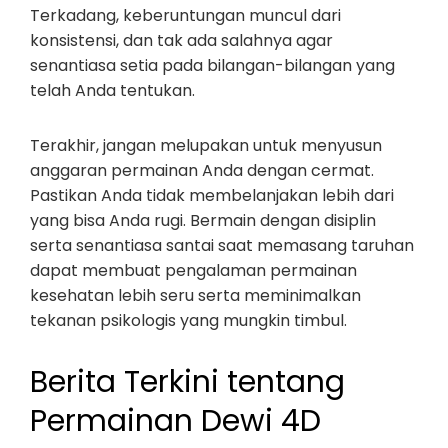
Terkadang, keberuntungan muncul dari
konsistensi, dan tak ada salahnya agar
senantiasa setia pada bilangan-bilangan yang
telah Anda tentukan.
Terakhir, jangan melupakan untuk menyusun
anggaran permainan Anda dengan cermat.
Pastikan Anda tidak membelanjakan lebih dari
yang bisa Anda rugi. Bermain dengan disiplin
serta senantiasa santai saat memasang taruhan
dapat membuat pengalaman permainan
kesehatan lebih seru serta meminimalkan
tekanan psikologis yang mungkin timbul.
Berita Terkini tentang
Permainan Dewi 4D