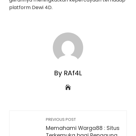
platform Dewi 4D.
By RAf4L
PREVIOUS POST
Memahami Warga88 : Situs
Terkemuka bagi Pengguna