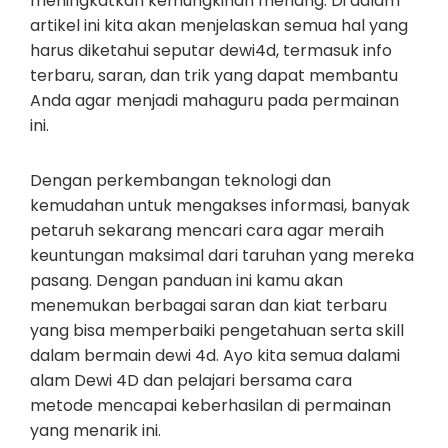
meningkatkan kemungkinan menang. Di dalam
artikel ini kita akan menjelaskan semua hal yang
harus diketahui seputar dewi4d, termasuk info
terbaru, saran, dan trik yang dapat membantu
Anda agar menjadi mahaguru pada permainan
ini.
Dengan perkembangan teknologi dan
kemudahan untuk mengakses informasi, banyak
petaruh sekarang mencari cara agar meraih
keuntungan maksimal dari taruhan yang mereka
pasang. Dengan panduan ini kamu akan
menemukan berbagai saran dan kiat terbaru
yang bisa memperbaiki pengetahuan serta skill
dalam bermain dewi 4d. Ayo kita semua dalami
alam Dewi 4D dan pelajari bersama cara
metode mencapai keberhasilan di permainan
yang menarik ini.