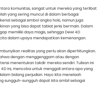
ara komunitas, sangat untuk mereka yang terlibat
stilah yang sering muncul di dalam berbagai
enal sebagai simbol angka hoki, namun juga
inan yang bisa dapat tabiat jenis bermain. Dalam
nggap memiliki daya magis, sehingga Dewi 4D
-cita dalam upaya mendapatkan kemenangan.
embunyikan realitas yang perlu akan diperhitungkan.
n bahwa dengan menggenggam atau dengan
si menentukan takdir mereka sendiri. Tulisan ini
D ini, mencoba untuk menggali antara apa yang
alam bidang perjudian. Hayo kita menelaah
g sungguh-sungguh dapat kita ambil sebagai