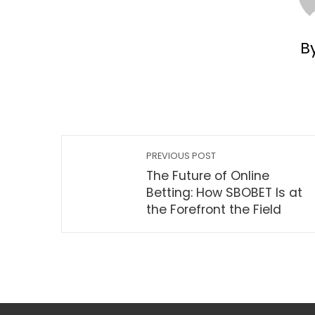
B
PREVIOUS POST
The Future of Online
Betting: How SBOBET Is at
the Forefront the Field