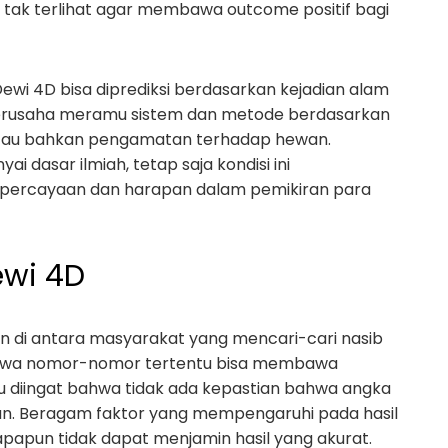
tak terlihat agar membawa outcome positif bagi
ewi 4D bisa diprediksi berdasarkan kejadian alam
erusaha meramu sistem dan metode berdasarkan
 atau bahkan pengamatan terhadap hewan.
 dasar ilmiah, tetap saja kondisi ini
percayaan dan harapan dalam pemikiran para
ewi 4D
n di antara masyarakat yang mencari-cari nasib
bahwa nomor-nomor tertentu bisa membawa
lu diingat bahwa tidak ada kepastian bahwa angka
an. Beragam faktor yang mempengaruhi pada hasil
papun tidak dapat menjamin hasil yang akurat.