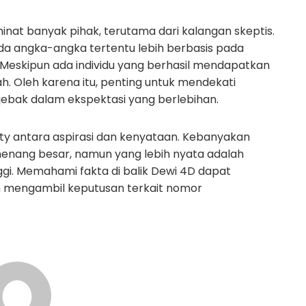
minat banyak pihak, terutama dari kalangan skeptis.
 angka-angka tertentu lebih berbasis pada
 Meskipun ada individu yang berhasil mendapatkan
. Oleh karena itu, penting untuk mendekati
terjebak dalam ekspektasi yang berlebihan.
ty antara aspirasi dan kenyataan. Kebanyakan
menang besar, namun yang lebih nyata adalah
nggi. Memahami fakta di balik Dewi 4D dapat
m mengambil keputusan terkait nomor