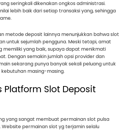
g seringkali dikenakan ongkos administrasi.
i lebih baik dari setiap transaksi yang, sehingga
game.
gan metode deposit lainnya menunjukkan bahwa slot
 untuk sejumlah pengguna. Meski tetapi, amat
g memiliki yang baik, supaya dapat menikmati
. Dengan semakin jumlah opsi provider dan
emain sekarang punya banyak sekali peluang untuk
 kebutuhan masing-masing.
Platform Slot Deposit
ing yang sangat membuat permainan slot pulsa
 Website permainan slot yg terjamin selalu