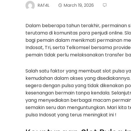
RAf4L
March 19, 2026
Dalam beberapa tahun terakhir, permainan s
terutama di komunitas para penjudi online. 
bagi pemain dalam menikmati permainan melal
Indosat, Tri, serta Telkomsel bersama provide
pemain tidak perlu melaksanakan transfer ban
Salah satu faktor yang membuat slot pulsa 
kemudahan dalam akses yang disediakannya
segera dengan pulsa yang tidak dikenakan p
kesenangan bermain tanpa kendala. Selanjutn
yang menyediakan berbagai macam permain
semakin seru dan menguntungkan. Mari kita tel
pulsa Indosat yang terus meningkat ini !