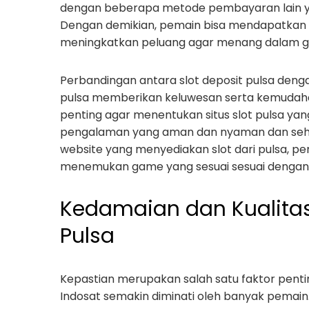
dengan beberapa metode pembayaran lain yan
Dengan demikian, pemain bisa mendapatkan nila
meningkatkan peluang agar menang dalam 
Perbandingan antara slot deposit pulsa den
pulsa memberikan keluwesan serta kemudahan
penting agar menentukan situs slot pulsa yan
pengalaman yang aman dan nyaman dan sehat
website yang menyediakan slot dari pulsa, p
menemukan game yang sesuai sesuai dengan
Kedamaian dan Kualitas 
Pulsa
Kepastian merupakan salah satu faktor pent
Indosat semakin diminati oleh banyak pemain.