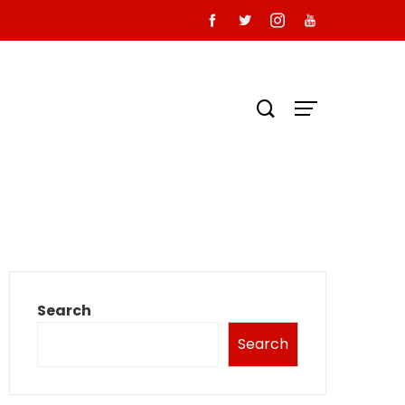
Search
Search