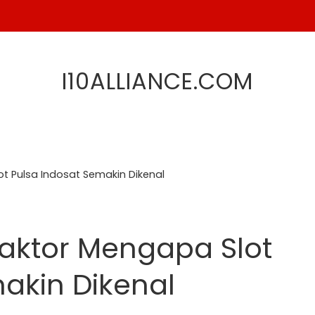
I10ALLIANCE.COM
ot Pulsa Indosat Semakin Dikenal
Faktor Mengapa Slot
akin Dikenal