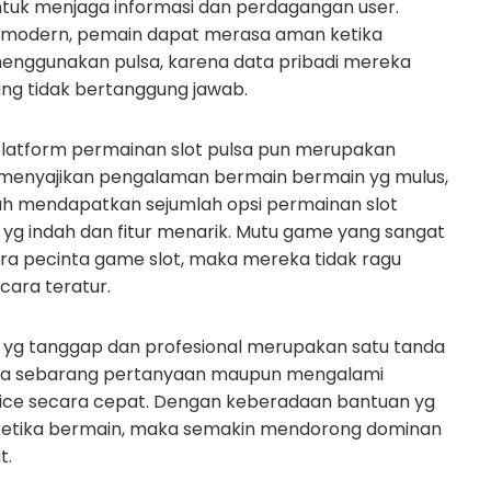
tuk menjaga informasi dan perdagangan user.
g modern, pemain dapat merasa aman ketika
menggunakan pulsa, karena data pribadi mereka
ang tidak bertanggung jawab.
ri platform permainan slot pulsa pun merupakan
 menyajikan pengalaman bermain bermain yg mulus,
lah mendapatkan sejumlah opsi permainan slot
l yg indah dan fitur menarik. Mutu game yang sangat
para pecinta game slot, maka mereka tidak ragu
cara teratur.
 yg tanggap dan profesional merupakan satu tanda
unya sebarang pertanyaan maupun mengalami
ice secara cepat. Dengan keberadaan bantuan yg
 ketika bermain, maka semakin mendorong dominan
t.