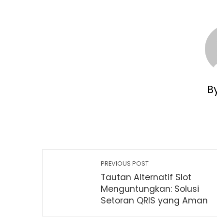
B
PREVIOUS POST
Tautan Alternatif Slot
Menguntungkan: Solusi
Setoran QRIS yang Aman