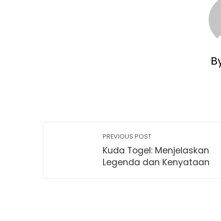
B
PREVIOUS POST
Kuda Togel: Menjelaskan
Legenda dan Kenyataan