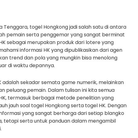
a Tenggara, togel Hongkong jadi salah satu di antara
mlah pemain serta penggemar yang sangat berminat
HK sebagai merupakan produk dari lotere yang
ahami informasi HK yang dipublikasikan dari agen
kan trend dan pola yang mungkin bisa menolong
ar di waktu depannya.
HK adalah sekadar semata game numerik, melainkan
an peluang pemain. Dalam tulisan ini kita semua
K, termasuk berbagai metode penelitian yang
auh jauh soal togel Hongkong serta togel HK. Dengan
informasi yang sangat berharga dari setiap blangko
a, tetapi serta untuk panduan dalam mengambil
.