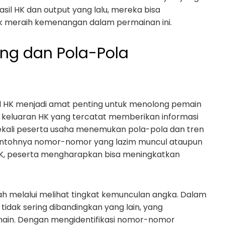
il HK dan output yang lalu, mereka bisa
 meraih kemenangan dalam permainan ini.
kong dan Pola-Pola
sil HK menjadi amat penting untuk menolong pemain
t keluaran HK yang tercatat memberikan informasi
k sekali peserta usaha menemukan pola-pola dan tren
, contohnya nomor-nomor yang lazim muncul ataupun
K, peserta mengharapkan bisa meningkatkan
lah melalui melihat tingkat kemunculan angka. Dalam
tidak sering dibandingkan yang lain, yang
ain. Dengan mengidentifikasi nomor-nomor