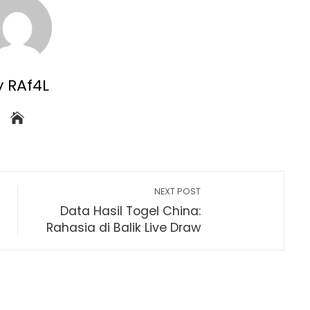
y RAf4L
NEXT POST
Data Hasil Togel China:
Rahasia di Balik Live Draw