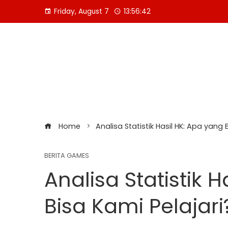
Skip
Friday, August 7
13:56:43
to
content
Home
Analisa Statistik Hasil HK: Apa yang 
BERITA GAMES
Analisa Statistik 
Bisa Kami Pelajari