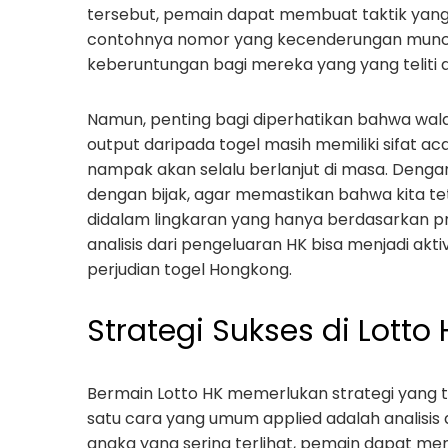
tersebut, pemain dapat membuat taktik yang k
contohnya nomor yang kecenderungan muncul
keberuntungan bagi mereka yang yang teliti
Namun, penting bagi diperhatikan bahwa wala
output daripada togel masih memiliki sifat a
nampak akan selalu berlanjut di masa. Deng
dengan bijak, agar memastikan bahwa kita te
didalam lingkaran yang hanya berdasarkan pr
analisis dari pengeluaran HK bisa menjadi a
perjudian togel Hongkong.
Strategi Sukses di Lott
Bermain Lotto HK memerlukan strategi yang 
satu cara yang umum applied adalah analisis
angka yang sering terlihat, pemain dapat men