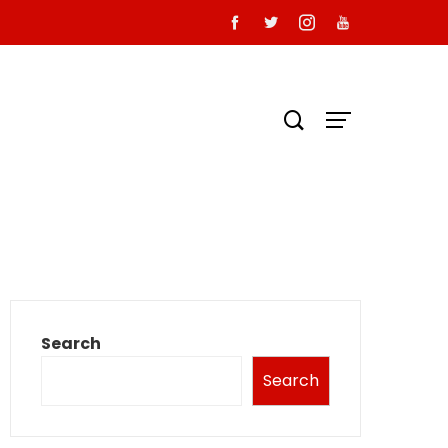
Search
Search