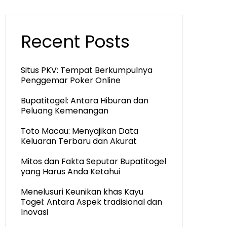
Recent Posts
Situs PKV: Tempat Berkumpulnya
Penggemar Poker Online
Bupatitogel: Antara Hiburan dan
Peluang Kemenangan
Toto Macau: Menyajikan Data
Keluaran Terbaru dan Akurat
Mitos dan Fakta Seputar Bupatitogel
yang Harus Anda Ketahui
Menelusuri Keunikan khas Kayu
Togel: Antara Aspek tradisional dan
Inovasi