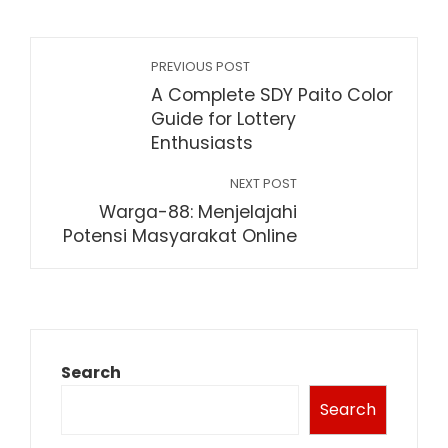
PREVIOUS POST
A Complete SDY Paito Color
Guide for Lottery
Enthusiasts
NEXT POST
Warga-88: Menjelajahi
Potensi Masyarakat Online
Search
Search