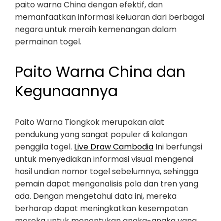
paito warna China dengan efektif, dan
memanfaatkan informasi keluaran dari berbagai
negara untuk meraih kemenangan dalam
permainan togel.
Paito Warna China dan
Kegunaannya
Paito Warna Tiongkok merupakan alat
pendukung yang sangat populer di kalangan
penggila togel.
Live Draw Cambodia
Ini berfungsi
untuk menyediakan informasi visual mengenai
hasil undian nomor togel sebelumnya, sehingga
pemain dapat menganalisis pola dan tren yang
ada. Dengan mengetahui data ini, mereka
berharap dapat meningkatkan kesempatan
mereka untuk menentukan angka-angka yang