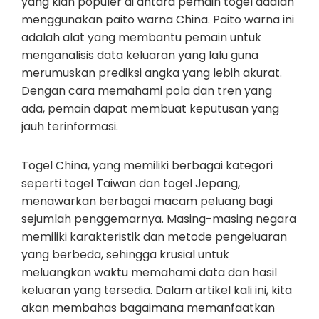
yang kian populer di antara pemain togel adalah
menggunakan paito warna China. Paito warna ini
adalah alat yang membantu pemain untuk
menganalisis data keluaran yang lalu guna
merumuskan prediksi angka yang lebih akurat.
Dengan cara memahami pola dan tren yang
ada, pemain dapat membuat keputusan yang
jauh terinformasi.
Togel China, yang memiliki berbagai kategori
seperti togel Taiwan dan togel Jepang,
menawarkan berbagai macam peluang bagi
sejumlah penggemarnya. Masing-masing negara
memiliki karakteristik dan metode pengeluaran
yang berbeda, sehingga krusial untuk
meluangkan waktu memahami data dan hasil
keluaran yang tersedia. Dalam artikel kali ini, kita
akan membahas bagaimana memanfaatkan