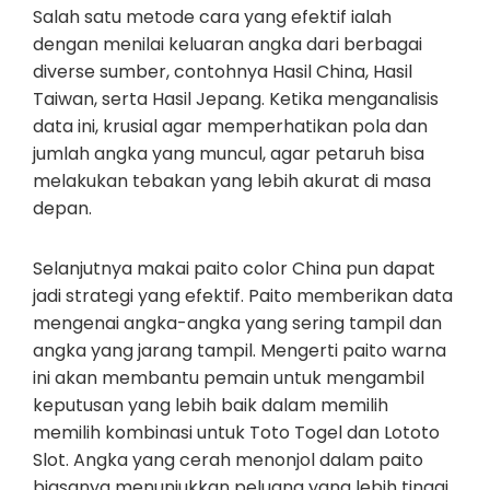
Salah satu metode cara yang efektif ialah
dengan menilai keluaran angka dari berbagai
diverse sumber, contohnya Hasil China, Hasil
Taiwan, serta Hasil Jepang. Ketika menganalisis
data ini, krusial agar memperhatikan pola dan
jumlah angka yang muncul, agar petaruh bisa
melakukan tebakan yang lebih akurat di masa
depan.
Selanjutnya makai paito color China pun dapat
jadi strategi yang efektif. Paito memberikan data
mengenai angka-angka yang sering tampil dan
angka yang jarang tampil. Mengerti paito warna
ini akan membantu pemain untuk mengambil
keputusan yang lebih baik dalam memilih
memilih kombinasi untuk Toto Togel dan Lototo
Slot. Angka yang cerah menonjol dalam paito
biasanya menunjukkan peluang yang lebih tinggi