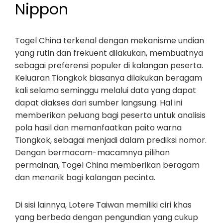
Nippon
Togel China terkenal dengan mekanisme undian
yang rutin dan frekuent dilakukan, membuatnya
sebagai preferensi populer di kalangan peserta.
Keluaran Tiongkok biasanya dilakukan beragam
kali selama seminggu melalui data yang dapat
dapat diakses dari sumber langsung. Hal ini
memberikan peluang bagi peserta untuk analisis
pola hasil dan memanfaatkan paito warna
Tiongkok, sebagai menjadi dalam prediksi nomor.
Dengan bermacam-macamnya pilihan
permainan, Togel China memberikan beragam
dan menarik bagi kalangan pecinta.
Di sisi lainnya, Lotere Taiwan memiliki ciri khas
yang berbeda dengan pengundian yang cukup