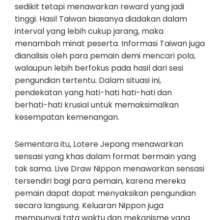
sedikit tetapi menawarkan reward yang jadi
tinggi. Hasil Taiwan biasanya diadakan dalam
interval yang lebih cukup jarang, maka
menambah minat peserta. Informasi Taiwan juga
dianalisis oleh para pemain demi mencari pola,
walaupun lebih berfokus pada hasil dari sesi
pengundian tertentu. Dalam situasi ini,
pendekatan yang hati-hati hati-hati dan
berhati-hati krusial untuk memaksimalkan
kesempatan kemenangan.
Sementara itu, Lotere Jepang menawarkan
sensasi yang khas dalam format bermain yang
tak sama. Live Draw Nippon menawarkan sensasi
tersendiri bagi para pemain, karena mereka
pemain dapat dapat menyaksikan pengundian
secara langsung. Keluaran Nippon juga
mempunyai tata waktu dan mekanisme yang