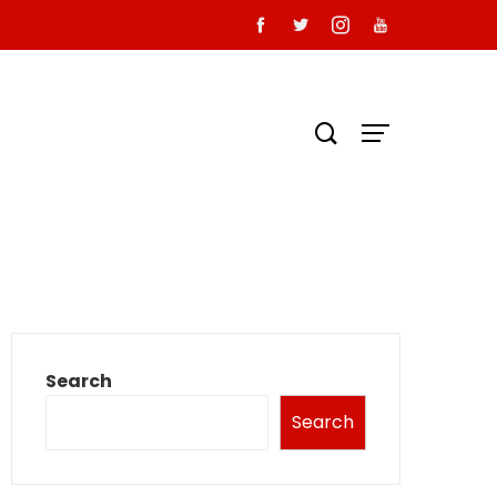
Search
Search