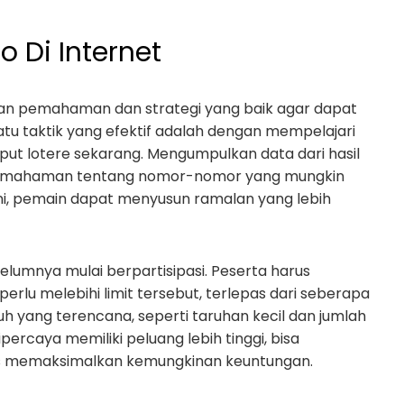
 Di Internet
ukan pemahaman dan strategi yang baik agar dapat
u taktik yang efektif adalah dengan mempelajari
ut lotere sekarang. Mengumpulkan data dari hasil
pemahaman tentang nomor-nomor yang mungkin
ni, pemain dapat menyusun ramalan yang lebih
belumnya mulai berpartisipasi. Peserta harus
erlu melebihi limit tersebut, terlepas dari seberapa
h yang terencana, seperti taruhan kecil dan jumlah
ercaya memiliki peluang lebih tinggi, bisa
s memaksimalkan kemungkinan keuntungan.