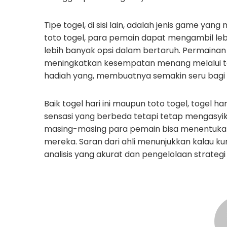
Tipe togel, di sisi lain, adalah jenis game ya
toto togel, para pemain dapat mengambil le
lebih banyak opsi dalam bertaruh. Permaina
meningkatkan kesempatan menang melalui ta
hadiah yang, membuatnya semakin seru bagi
Baik togel hari ini maupun toto togel, togel h
sensasi yang berbeda tetapi tetap mengasyik
masing-masing para pemain bisa menentukan 
mereka. Saran dari ahli menunjukkan kalau kunc
analisis yang akurat dan pengelolaan strategi