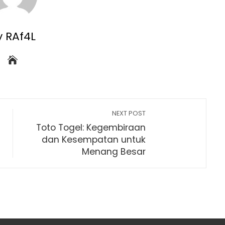
y RAf4L
NEXT POST
Toto Togel: Kegembiraan
dan Kesempatan untuk
Menang Besar