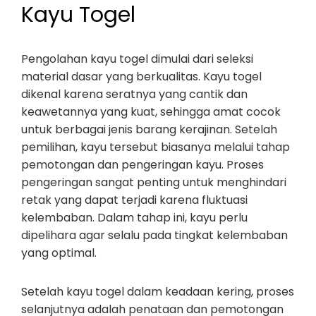
Kayu Togel
Pengolahan kayu togel dimulai dari seleksi
material dasar yang berkualitas. Kayu togel
dikenal karena seratnya yang cantik dan
keawetannya yang kuat, sehingga amat cocok
untuk berbagai jenis barang kerajinan. Setelah
pemilihan, kayu tersebut biasanya melalui tahap
pemotongan dan pengeringan kayu. Proses
pengeringan sangat penting untuk menghindari
retak yang dapat terjadi karena fluktuasi
kelembaban. Dalam tahap ini, kayu perlu
dipelihara agar selalu pada tingkat kelembaban
yang optimal.
Setelah kayu togel dalam keadaan kering, proses
selanjutnya adalah penataan dan pemotongan