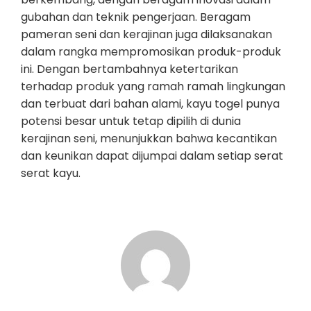
gubahan dan teknik pengerjaan. Beragam
pameran seni dan kerajinan juga dilaksanakan
dalam rangka mempromosikan produk-produk
ini. Dengan bertambahnya ketertarikan
terhadap produk yang ramah ramah lingkungan
dan terbuat dari bahan alami, kayu togel punya
potensi besar untuk tetap dipilih di dunia
kerajinan seni, menunjukkan bahwa kecantikan
dan keunikan dapat dijumpai dalam setiap serat
serat kayu.