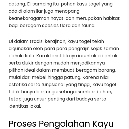
datang. Di samping itu, pohon kayu togel yang
ada di alam liar juga menopang
keanekaragaman hayati dan merupakan habitat
bagi beragam spesies flora dan fauna.
Di dalam tradisi kerajinan, kayu togel telah
digunakan oleh para para pengrajin sejak zaman
dahulu kala. Karakteristik kayu ini untuk dibentuk
serta diukir dengan mudah menjadikannya
pilihan ideal dalam membuat beragam barang,
mulai dari mebel hingga patung. Karena nilai
estetika serta fungsional yang tinggi, kayu togel
tidak hanya berfungsi sebagai sumber bahan,
tetapi juga unsur penting dari budaya serta
identitas lokal.
Proses Pengolahan Kayu