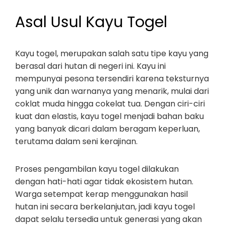
Asal Usul Kayu Togel
Kayu togel, merupakan salah satu tipe kayu yang
berasal dari hutan di negeri ini. Kayu ini
mempunyai pesona tersendiri karena teksturnya
yang unik dan warnanya yang menarik, mulai dari
coklat muda hingga cokelat tua. Dengan ciri-ciri
kuat dan elastis, kayu togel menjadi bahan baku
yang banyak dicari dalam beragam keperluan,
terutama dalam seni kerajinan.
Proses pengambilan kayu togel dilakukan
dengan hati-hati agar tidak ekosistem hutan.
Warga setempat kerap menggunakan hasil
hutan ini secara berkelanjutan, jadi kayu togel
dapat selalu tersedia untuk generasi yang akan