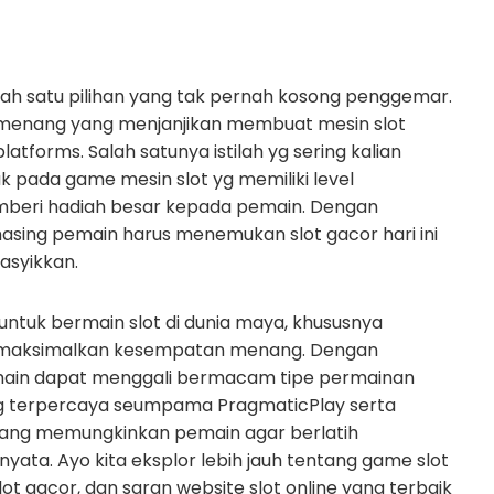
salah satu pilihan yang tak pernah kosong penggemar.
menang yang menjanjikan membuat mesin slot
tforms. Salah satunya istilah yg sering kalian
ujuk pada game mesin slot yg memiliki level
mberi hadiah besar kepada pemain. Dengan
sing pemain harus menemukan slot gacor hari ini
asyikkan.
untuk bermain slot di dunia maya, khususnya
emaksimalkan kesempatan menang. Dengan
main dapat menggali bermacam tipe permainan
ang terpercaya seumpama PragmaticPlay serta
yang memungkinkan pemain agar berlatih
a. Ayo kita eksplor lebih jauh tentang game slot
ot gacor, dan saran website slot online yang terbaik