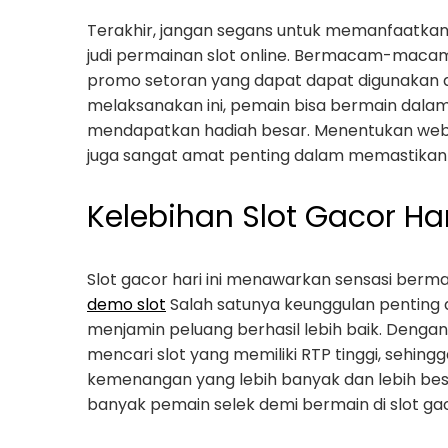
Terakhir, jangan segans untuk memanfaatkan
judi permainan slot online. Bermacam-macam 
promo setoran yang dapat dapat digunakan 
melaksanakan ini, pemain bisa bermain dala
mendapatkan hadiah besar. Menentukan websi
juga sangat amat penting dalam memastikan
Kelebihan Slot Gacor Hari
Slot gacor hari ini menawarkan sensasi ber
demo slot
Salah satunya keunggulan penting d
menjamin peluang berhasil lebih baik. Denga
mencari slot yang memiliki RTP tinggi, seh
kemenangan yang lebih banyak dan lebih besa
banyak pemain selek demi bermain di slot ga