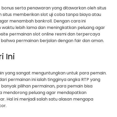
 bonus serta penawaran yang ditawarkan oleh situs
situs memberikan slot uji coba tanpa biaya atau
agar menambah bankroll. Dengan cara ini
m waktu lebih lama dan meningkatkan peluang agar
te permainan slot online resmi dan terpercaya
 bahwa permainan berjalan dengan fair dan aman.
 Ini
main yang sangat menguntungkan untuk para pemain.
ari permainan ini ialah tingginya angka RTP yang
n banyak pilihan permainan, para pemain bisa
ingga mendorong peluang agar mendapatkan
r. Hal ini menjadi salah satu alasan mengapa
cor.