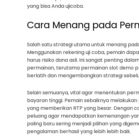
yang bisa Anda ujicoba.
Cara Menang pada Perm
Salah satu strategi utama untuk menang pada 
Menggunakan rekening uji coba, pemain dap
harus risiko dana asli. Ini sangat penting dal
permainan, terutama permainan slot demo pr
berlatih dan mengembangkan strategi sebelu
Selain semuanya, vital agar menentukan perma
bayaran tinggi. Pemain sebaiknya melakukan p
yang memberikan RTP yang besar. Dengan ca
peluang agar mendapatkan kemenangan yang
paling baru sering menjadi pilihan yang dig
pengalaman berhasil yang lebih lebih baik.