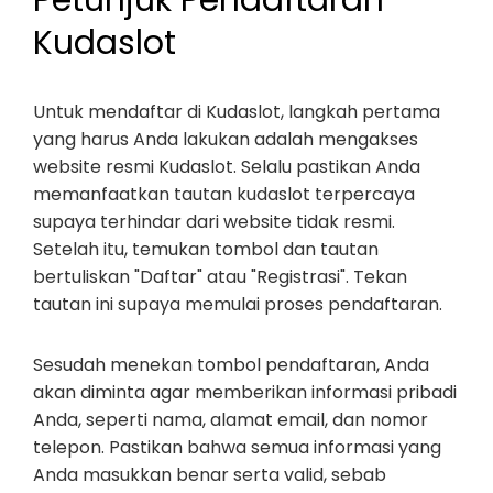
Petunjuk Pendaftaran
Kudaslot
Untuk mendaftar di Kudaslot, langkah pertama
yang harus Anda lakukan adalah mengakses
website resmi Kudaslot. Selalu pastikan Anda
memanfaatkan tautan kudaslot terpercaya
supaya terhindar dari website tidak resmi.
Setelah itu, temukan tombol dan tautan
bertuliskan "Daftar" atau "Registrasi". Tekan
tautan ini supaya memulai proses pendaftaran.
Sesudah menekan tombol pendaftaran, Anda
akan diminta agar memberikan informasi pribadi
Anda, seperti nama, alamat email, dan nomor
telepon. Pastikan bahwa semua informasi yang
Anda masukkan benar serta valid, sebab