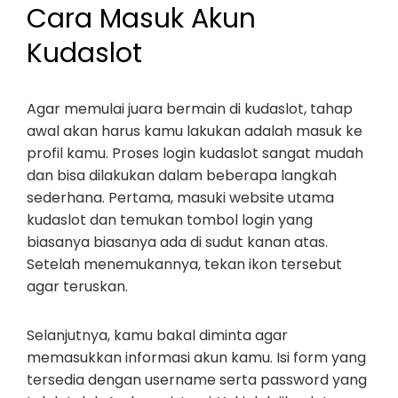
Cara Masuk Akun
Kudaslot
Agar memulai juara bermain di kudaslot, tahap
awal akan harus kamu lakukan adalah masuk ke
profil kamu. Proses login kudaslot sangat mudah
dan bisa dilakukan dalam beberapa langkah
sederhana. Pertama, masuki website utama
kudaslot dan temukan tombol login yang
biasanya biasanya ada di sudut kanan atas.
Setelah menemukannya, tekan ikon tersebut
agar teruskan.
Selanjutnya, kamu bakal diminta agar
memasukkan informasi akun kamu. Isi form yang
tersedia dengan username serta password yang