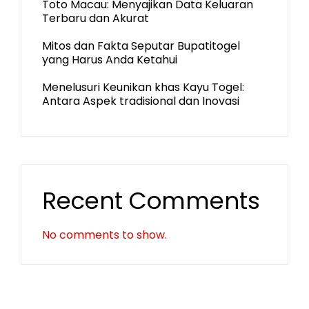
Toto Macau: Menyajikan Data Keluaran
Terbaru dan Akurat
Mitos dan Fakta Seputar Bupatitogel
yang Harus Anda Ketahui
Menelusuri Keunikan khas Kayu Togel:
Antara Aspek tradisional dan Inovasi
Recent Comments
No comments to show.