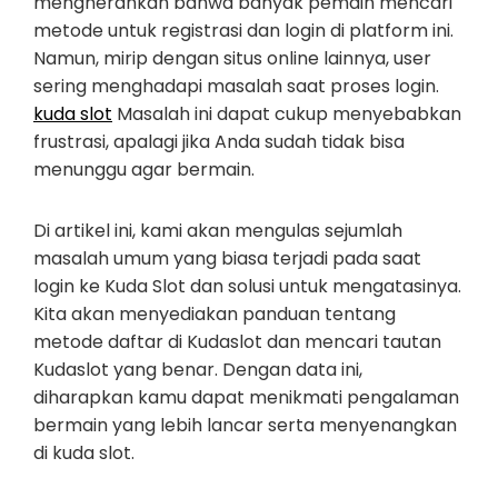
mengherankan bahwa banyak pemain mencari
metode untuk registrasi dan login di platform ini.
Namun, mirip dengan situs online lainnya, user
sering menghadapi masalah saat proses login.
kuda slot
Masalah ini dapat cukup menyebabkan
frustrasi, apalagi jika Anda sudah tidak bisa
menunggu agar bermain.
Di artikel ini, kami akan mengulas sejumlah
masalah umum yang biasa terjadi pada saat
login ke Kuda Slot dan solusi untuk mengatasinya.
Kita akan menyediakan panduan tentang
metode daftar di Kudaslot dan mencari tautan
Kudaslot yang benar. Dengan data ini,
diharapkan kamu dapat menikmati pengalaman
bermain yang lebih lancar serta menyenangkan
di kuda slot.