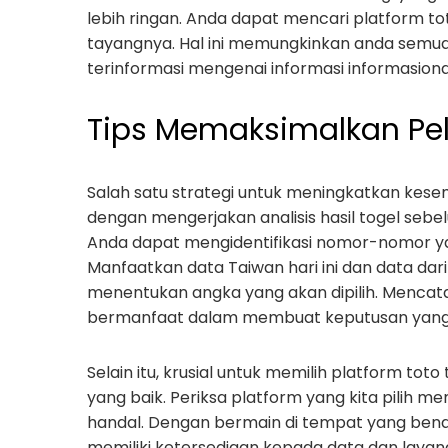
lebih ringan. Anda dapat mencari platform t
tayangnya. Hal ini memungkinkan anda semua 
terinformasi mengenai informasi informasional
Tips Memaksimalkan P
Salah satu strategi untuk meningkatkan ke
dengan mengerjakan analisis hasil togel seb
Anda dapat mengidentifikasi nomor-nomor yan
Manfaatkan data Taiwan hari ini dan data da
menentukan angka yang akan dipilih. Mencatat
bermanfaat dalam membuat keputusan yang
Selain itu, krusial untuk memilih platform to
yang baik. Periksa platform yang kita pilih me
handal. Dengan bermain di tempat yang benar
memiliki ketersediaan kepada data dan layanan