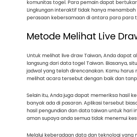
komunitas togel. Para pemain dapat bertukar ki
Lingkungan interaktif tidak hanya menambah
perasaan kebersamaan di antara para para t
Metode Melihat Live Dr
Untuk melihat live draw Taiwan, Anda dapat 
langsung dari data togel Taiwan. Biasanya, si
jadwal yang telah direncanakan. Kamu harus 
melihat acara tersebut dengan baik dan tan
Selain itu, Anda juga dapat memeriksa hasil k
banyak ada di pasaran. Aplikasi tersebut bi
hasil pengundian dan data taiwan untuk hari in
aman supaya anda semua tidak menemui kes
Melalui keberadaan data dan teknologi yang 