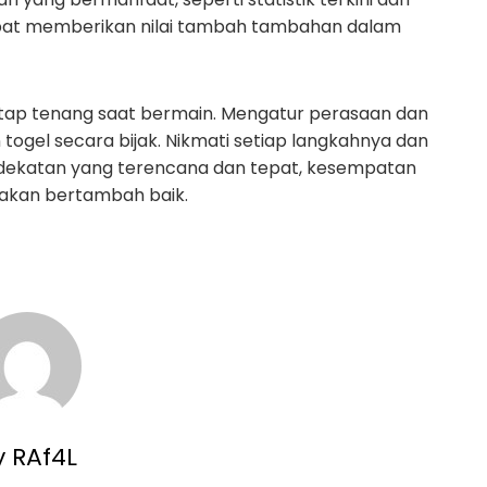
apat memberikan nilai tambah tambahan dalam
etap tenang saat bermain. Mengatur perasaan dan
 togel secara bijak. Nikmati setiap langkahnya dan
endekatan yang terencana dan tepat, kesempatan
akan bertambah baik.
y RAf4L