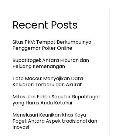
Recent Posts
Situs PKV: Tempat Berkumpulnya
Penggemar Poker Online
Bupatitogel: Antara Hiburan dan
Peluang Kemenangan
Toto Macau: Menyajikan Data
Keluaran Terbaru dan Akurat
Mitos dan Fakta Seputar Bupatitogel
yang Harus Anda Ketahui
Menelusuri Keunikan khas Kayu
Togel: Antara Aspek tradisional dan
Inovasi