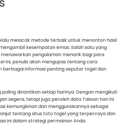
s
elalu melacak metode terbaik untuk menonton hasil
n mengambil kesempatan emas. Salah satu yang
yang menawarkan pengalaman menarik bagi para
ikel ini, penulis akan mengupas tentang cara
n berbagai informasi penting seputar togel dan
 paling dinantikan setiap harinya. Dengan mengikuti
gan segera, tetapi juga peroleh data Taiwan hari ini
asi kemungkinan dan menggunakannya sebagai
lanjut tentang situs toto togel yang terpercaya dan
si ini dalam strategi permainan Anda.