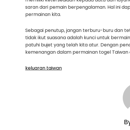
saran dari pemain berpengalaman. Hal ini d
permainan kita.
Sebagai penutup, jangan terburu-buru dan t
tidak ikut suasana adalah kunci untuk bermain
patuhi bujet yang telah kita atur. Dengan p
kemenangan dalam permainan togel Taiwan 
keluaran taiwan
B