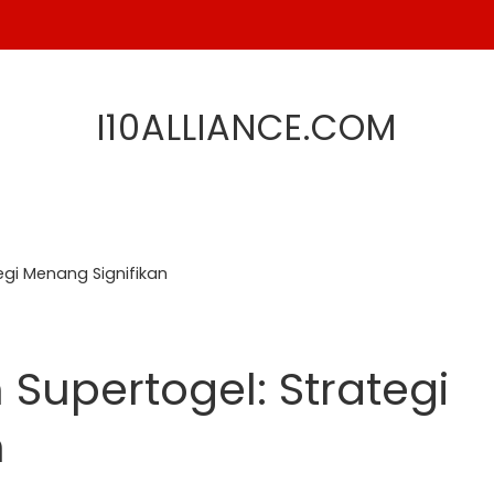
I10ALLIANCE.COM
tegi Menang Signifikan
 Supertogel: Strategi
n