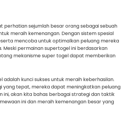
at perhatian sejumlah besar orang sebagai sebuah
ntuk meraih kemenangan. Dengan sistem spesial
peserta mencoba untuk optimalkan peluang mereka
. Meski permainan supertogel ini berdasarkan
entang mekanisme super togel dapat memberikan
 adalah kunci sukses untuk meraih keberhasilan.
i yang tepat, mereka dapat meningkatkan peluang
 ini, akan kita bahas berbagai strategi dan taktik
timewaan ini dan meraih kemenangan besar yang