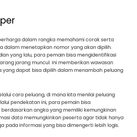
uper
t berharga dalam rangka memahami corak serta
 dalam menetapkan nomor yang akan dipilih.
ian yang lalu, para pemain bisa mengidentifikasi
jarang jarang muncul. Ini memberikan wawasan
a yang dapat bisa dipilih dalam menambah peluang
elalui cara peluang, di mana kita menilai peluang
alui pendekatan ini, para pemain bisa
 berdasarkan angka yang memiliki kemungkinan
rmasi data memungkinkan peserta agar tidak hanya
 pada informasi yang bisa dimengerti lebih logis.