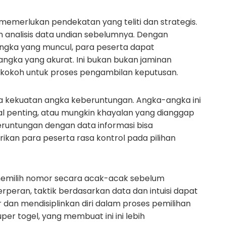
emerlukan pendekatan yang teliti dan strategis.
 analisis data undian sebelumnya. Dengan
ngka yang muncul, para peserta dapat
gka yang akurat. Ini bukan bukan jaminan
t kokoh untuk proses pengambilan keputusan.
da kekuatan angka keberuntungan. Angka-angka ini
al penting, atau mungkin khayalan yang dianggap
untungan dengan data informasi bisa
kan para peserta rasa kontrol pada pilihan
 memilih nomor secara acak-acak sebelum
peran, taktik berdasarkan data dan intuisi dapat
dan mendisiplinkan diri dalam proses pemilihan
per togel, yang membuat ini ini lebih