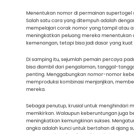
Menentukan nomor di permainan supertogel m
Salah satu cara yang ditempuh adalah dengan
mempelajari corak nomor yang tampil atau a
meningkatkan peluang mereka menentukan an
kemenangan, tetapi bisa jadi dasar yang kua
Di samping itu, sejumlah pemain percaya pa
bisa diambil dari pengalaman, tanggal-tangg
penting. Menggabungkan nomor-nomor keber
memproduksi kombinasi menjanjikan, memberi
mereka.
Sebagai penutup, krusial untuk menghindari
memikirkan. Walaupun keberuntungan juga ber
meningkatkan kemungkinan sukses. Mengatur 
angka adalah kunci untuk bertahan di ajang su