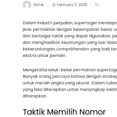
RAf4L
February 11, 2026
Dalam industri perjudian, supertogel mendap
jenis permainan dengan kesempatan besar u
dan berbagai taktik yang dapat digunakan, 
dan menghasilkan keuntungan yang luar biasa
keberuntungan, compréhension yang baik t
ekstra untuk pemain.
Mengetahui seluk-beluk permainan supertogel
Banyak orang percaya bahwa dengan strateg
untuk meraih angka yang akurat. Dalam tulisan
yang bisa diterapkan untuk menyingkap keis
diharapkan.
Taktik Memilih Nomor