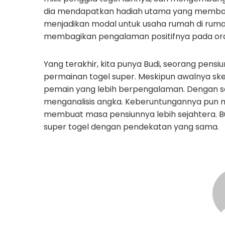
dia mendapatkan hadiah utama yang memban
menjadikan modal untuk usaha rumah di ruma
membagikan pengalaman positifnya pada oran
Yang terakhir, kita punya Budi, seorang pen
permainan togel super. Meskipun awalnya skep
pemain yang lebih berpengalaman. Dengan sa
menganalisis angka. Keberuntungannya pun me
membuat masa pensiunnya lebih sejahtera. B
super togel dengan pendekatan yang sama.