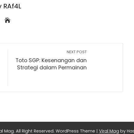
y RAf4L
NEXT POST
Toto SGP: Kesenangan dan
Strategi dalam Permainan
al Mag. All Right Reserved.
WordPress Theme
|
Viral Mag
by Ha