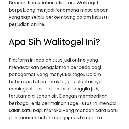
Dengan kemudahan akses ini, Walitogel
berpeluang menjadi fenomena masa depan
yang siap selalu berkembang dalam industri
perjudian online.
Apa Sih Walitogel Ini?
Platform ini adalah situs judi online yang
menawarkan pengalaman berbeda bagi
penggemar yang menyukai togel. Dalam
beberapa tahun terakhir, popularitasnya
meningkat pesat di antara penggila judi,
terutama di tanah air. Dengan memberikan
berbagai jenis permainan togel, situs ini menjadi
salah satu bagi mereka yang mencari cara baru
dan menarik untuk menguji nasib mereka.