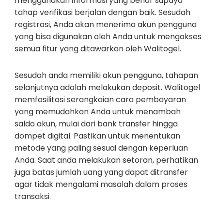
menggunakan informasi yang benar supaya
tahap verifikasi berjalan dengan baik. Sesudah
registrasi, Anda akan menerima akun pengguna
yang bisa digunakan oleh Anda untuk mengakses
semua fitur yang ditawarkan oleh Walitogel.
Sesudah anda memiliki akun pengguna, tahapan
selanjutnya adalah melakukan deposit. Walitogel
memfasilitasi serangkaian cara pembayaran
yang memudahkan Anda untuk menambah
saldo akun, mulai dari bank transfer hingga
dompet digital. Pastikan untuk menentukan
metode yang paling sesuai dengan keperluan
Anda. Saat anda melakukan setoran, perhatikan
juga batas jumlah uang yang dapat ditransfer
agar tidak mengalami masalah dalam proses
transaksi.