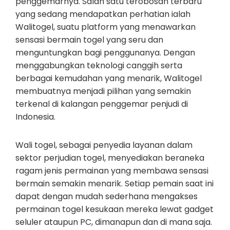
penggemarnya. Salah satu terobosan terbaru
yang sedang mendapatkan perhatian ialah
Walitogel, suatu platform yang menawarkan
sensasi bermain togel yang seru dan
menguntungkan bagi penggunanya. Dengan
menggabungkan teknologi canggih serta
berbagai kemudahan yang menarik, Walitogel
membuatnya menjadi pilihan yang semakin
terkenal di kalangan penggemar penjudi di
Indonesia.
Wali togel, sebagai penyedia layanan dalam
sektor perjudian togel, menyediakan beraneka
ragam jenis permainan yang membawa sensasi
bermain semakin menarik. Setiap pemain saat ini
dapat dengan mudah sederhana mengakses
permainan togel kesukaan mereka lewat gadget
seluler ataupun PC, dimanapun dan di mana saja.