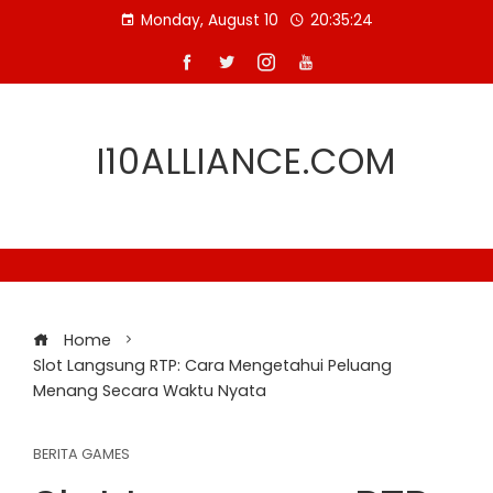
Skip
Monday, August 10
20:35:25
to
content
I10ALLIANCE.COM
Home
Slot Langsung RTP: Cara Mengetahui Peluang
Menang Secara Waktu Nyata
BERITA GAMES