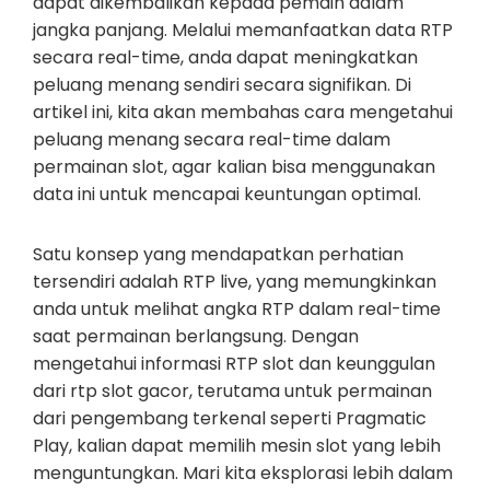
dapat dikembalikan kepada pemain dalam
jangka panjang. Melalui memanfaatkan data RTP
secara real-time, anda dapat meningkatkan
peluang menang sendiri secara signifikan. Di
artikel ini, kita akan membahas cara mengetahui
peluang menang secara real-time dalam
permainan slot, agar kalian bisa menggunakan
data ini untuk mencapai keuntungan optimal.
Satu konsep yang mendapatkan perhatian
tersendiri adalah RTP live, yang memungkinkan
anda untuk melihat angka RTP dalam real-time
saat permainan berlangsung. Dengan
mengetahui informasi RTP slot dan keunggulan
dari rtp slot gacor, terutama untuk permainan
dari pengembang terkenal seperti Pragmatic
Play, kalian dapat memilih mesin slot yang lebih
menguntungkan. Mari kita eksplorasi lebih dalam