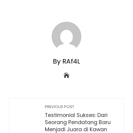
By RAf4L
PREVIOUS POST
Testimonial Sukses: Dari
Seorang Pendatang Baru
Menjadi Juara di Kawan