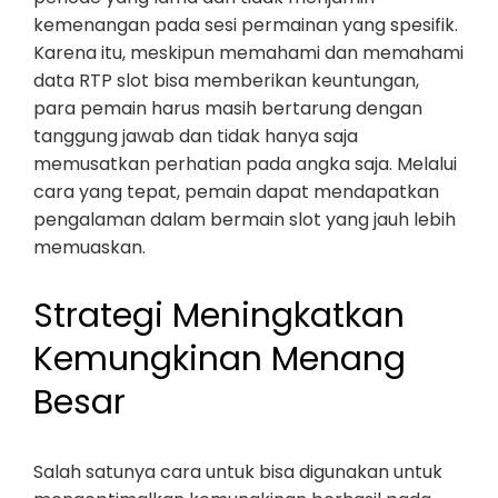
kemenangan pada sesi permainan yang spesifik.
Karena itu, meskipun memahami dan memahami
data RTP slot bisa memberikan keuntungan,
para pemain harus masih bertarung dengan
tanggung jawab dan tidak hanya saja
memusatkan perhatian pada angka saja. Melalui
cara yang tepat, pemain dapat mendapatkan
pengalaman dalam bermain slot yang jauh lebih
memuaskan.
Strategi Meningkatkan
Kemungkinan Menang
Besar
Salah satunya cara untuk bisa digunakan untuk