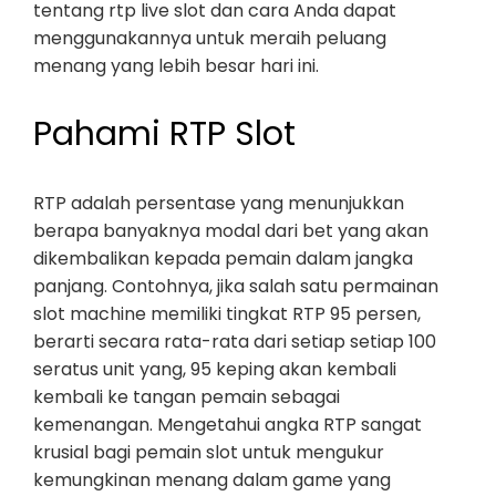
tentang rtp live slot dan cara Anda dapat
menggunakannya untuk meraih peluang
menang yang lebih besar hari ini.
Pahami RTP Slot
RTP adalah persentase yang menunjukkan
berapa banyaknya modal dari bet yang akan
dikembalikan kepada pemain dalam jangka
panjang. Contohnya, jika salah satu permainan
slot machine memiliki tingkat RTP 95 persen,
berarti secara rata-rata dari setiap setiap 100
seratus unit yang, 95 keping akan kembali
kembali ke tangan pemain sebagai
kemenangan. Mengetahui angka RTP sangat
krusial bagi pemain slot untuk mengukur
kemungkinan menang dalam game yang