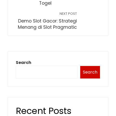
Togel
NEXT POST
Demo Slot Gacor: Strategi
Menang di Slot Pragmatic
Search
Search
Recent Posts