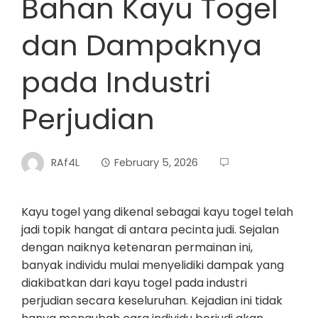
Bahan Kayu Togel
dan Dampaknya
pada Industri
Perjudian
RAf4L
February 5, 2026
Kayu togel yang dikenal sebagai kayu togel telah
jadi topik hangat di antara pecinta judi. Sejalan
dengan naiknya ketenaran permainan ini,
banyak individu mulai menyelidiki dampak yang
diakibatkan dari kayu togel pada industri
perjudian secara keseluruhan. Kejadian ini tidak