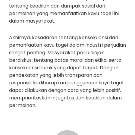
tentang keadilan dan dampak sosial dari
permainan yang memanfaatkan kayu togel ini
dalam masyarakat.
Akhirnya, kesadaran tentang konsekuensi dari
pemanfaatan kayu togel dalam industri perjudian
sangat penting. Masyarakat perlu diajak
berdiskusi tentang batas moral dan etika, serta
konsekuensi buruk yang dapat terjadi. Dengan
pendekatan yang lebih transparan dan
responsible, diharapkan penggunaan kayu togel
dapat dilakukan dengan cara yang lebih positif,
memprioritaskan integritas dan keadilan dalam
permainan.