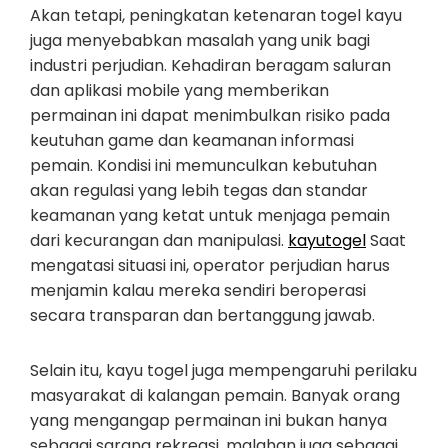
Akan tetapi, peningkatan ketenaran togel kayu
juga menyebabkan masalah yang unik bagi
industri perjudian. Kehadiran beragam saluran
dan aplikasi mobile yang memberikan
permainan ini dapat menimbulkan risiko pada
keutuhan game dan keamanan informasi
pemain. Kondisi ini memunculkan kebutuhan
akan regulasi yang lebih tegas dan standar
keamanan yang ketat untuk menjaga pemain
dari kecurangan dan manipulasi.
kayutogel
Saat
mengatasi situasi ini, operator perjudian harus
menjamin kalau mereka sendiri beroperasi
secara transparan dan bertanggung jawab.
Selain itu, kayu togel juga mempengaruhi perilaku
masyarakat di kalangan pemain. Banyak orang
yang mengangap permainan ini bukan hanya
sebagai sarana rekreasi, malahan juga sebagai