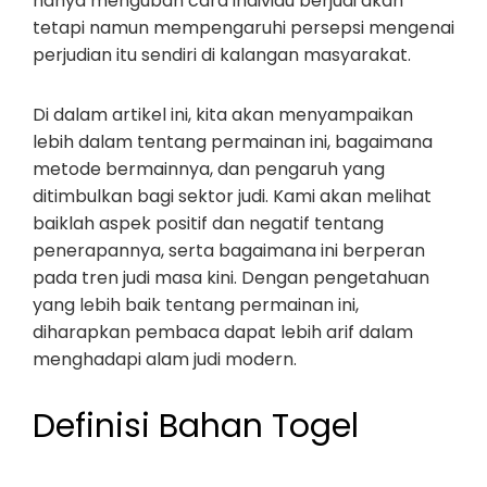
hanya mengubah cara individu berjudi akan
tetapi namun mempengaruhi persepsi mengenai
perjudian itu sendiri di kalangan masyarakat.
Di dalam artikel ini, kita akan menyampaikan
lebih dalam tentang permainan ini, bagaimana
metode bermainnya, dan pengaruh yang
ditimbulkan bagi sektor judi. Kami akan melihat
baiklah aspek positif dan negatif tentang
penerapannya, serta bagaimana ini berperan
pada tren judi masa kini. Dengan pengetahuan
yang lebih baik tentang permainan ini,
diharapkan pembaca dapat lebih arif dalam
menghadapi alam judi modern.
Definisi Bahan Togel