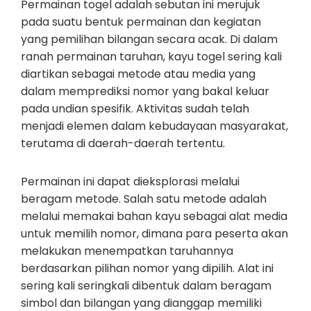
Permainan togel adalah sebutan ini merujuk
pada suatu bentuk permainan dan kegiatan
yang pemilihan bilangan secara acak. Di dalam
ranah permainan taruhan, kayu togel sering kali
diartikan sebagai metode atau media yang
dalam memprediksi nomor yang bakal keluar
pada undian spesifik. Aktivitas sudah telah
menjadi elemen dalam kebudayaan masyarakat,
terutama di daerah-daerah tertentu.
Permainan ini dapat dieksplorasi melalui
beragam metode. Salah satu metode adalah
melalui memakai bahan kayu sebagai alat media
untuk memilih nomor, dimana para peserta akan
melakukan menempatkan taruhannya
berdasarkan pilihan nomor yang dipilih. Alat ini
sering kali seringkali dibentuk dalam beragam
simbol dan bilangan yang dianggap memiliki