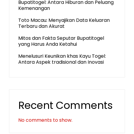
Bupatitogel: Antara Hiburan dan Peluang
Kemenangan
Toto Macau: Menyajikan Data Keluaran
Terbaru dan Akurat
Mitos dan Fakta Seputar Bupatitogel
yang Harus Anda Ketahui
Menelusuri Keunikan khas Kayu Togel:
Antara Aspek tradisional dan Inovasi
Recent Comments
No comments to show.