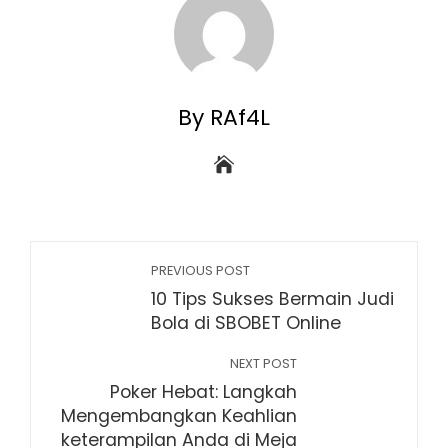
By RAf4L
PREVIOUS POST
10 Tips Sukses Bermain Judi
Bola di SBOBET Online
NEXT POST
Poker Hebat: Langkah
Mengembangkan Keahlian
keterampilan Anda di Meja