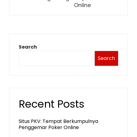
Online
Search
Search
Recent Posts
Situs PKV: Tempat Berkumpulnya
Penggemar Poker Online