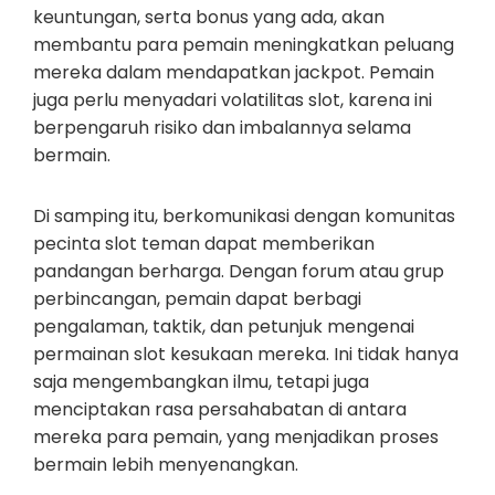
keuntungan, serta bonus yang ada, akan
membantu para pemain meningkatkan peluang
mereka dalam mendapatkan jackpot. Pemain
juga perlu menyadari volatilitas slot, karena ini
berpengaruh risiko dan imbalannya selama
bermain.
Di samping itu, berkomunikasi dengan komunitas
pecinta slot teman dapat memberikan
pandangan berharga. Dengan forum atau grup
perbincangan, pemain dapat berbagi
pengalaman, taktik, dan petunjuk mengenai
permainan slot kesukaan mereka. Ini tidak hanya
saja mengembangkan ilmu, tetapi juga
menciptakan rasa persahabatan di antara
mereka para pemain, yang menjadikan proses
bermain lebih menyenangkan.