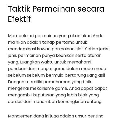
Taktik Permainan secara
Efektif
Mempelajari permainan yang akan akan Anda
mainkan adalah tahap pertama untuk
mendominasi kawan permainan slot. Setiap jenis
jenis permainan punya keunikan serta aturan
yang. Luangkan waktu untuk memahami
panduan dan menguji game dalam mode mode
sebelum sebelum bermula bertarung uang asli.
Dengan memiliki pemahaman yang baik
mengenai mekanisme game, Anda dapat dapat
mengambil keputusan yang lebih bijak yang
cerdas dan menambah kemungkinan untung.
Manajemen dana ini juga adalah unsur penting