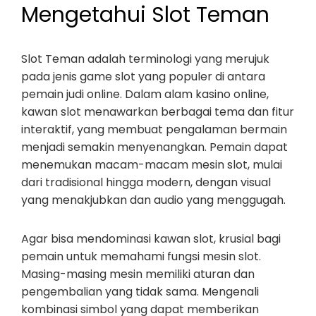
Mengetahui Slot Teman
Slot Teman adalah terminologi yang merujuk
pada jenis game slot yang populer di antara
pemain judi online. Dalam alam kasino online,
kawan slot menawarkan berbagai tema dan fitur
interaktif, yang membuat pengalaman bermain
menjadi semakin menyenangkan. Pemain dapat
menemukan macam-macam mesin slot, mulai
dari tradisional hingga modern, dengan visual
yang menakjubkan dan audio yang menggugah.
Agar bisa mendominasi kawan slot, krusial bagi
pemain untuk memahami fungsi mesin slot.
Masing-masing mesin memiliki aturan dan
pengembalian yang tidak sama. Mengenali
kombinasi simbol yang dapat memberikan