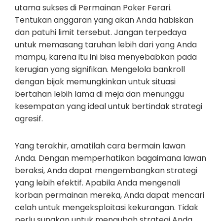
utama sukses di Permainan Poker Ferari.
Tentukan anggaran yang akan Anda habiskan
dan patuhi limit tersebut. Jangan terpedaya
untuk memasang taruhan lebih dari yang Anda
mampu, karena itu ini bisa menyebabkan pada
kerugian yang signifikan. Mengelola bankroll
dengan bijak memungkinkan untuk situasi
bertahan lebih lama di meja dan menunggu
kesempatan yang ideal untuk bertindak strategi
agresif.
Yang terakhir, amatilah cara bermain lawan
Anda. Dengan memperhatikan bagaimana lawan
beraksi, Anda dapat mengembangkan strategi
yang lebih efektif. Apabila Anda mengenali
korban permainan mereka, Anda dapat mencari
celah untuk mengeksploitasi kekurangan. Tidak
perlu sungkan untuk mengubah strategi Anda