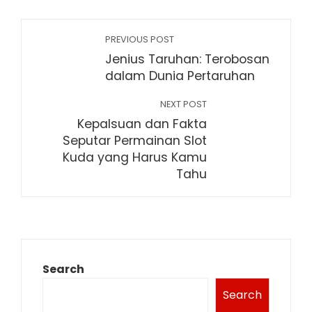
PREVIOUS POST
Jenius Taruhan: Terobosan
dalam Dunia Pertaruhan
NEXT POST
Kepalsuan dan Fakta
Seputar Permainan Slot
Kuda yang Harus Kamu
Tahu
Search
Search