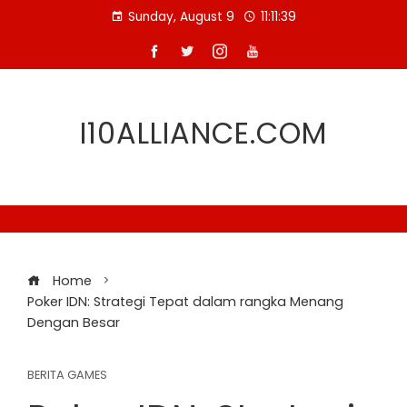
Skip
Sunday, August 9
11:11:39
to
content
I10ALLIANCE.COM
Home
Poker IDN: Strategi Tepat dalam rangka Menang
Dengan Besar
BERITA GAMES