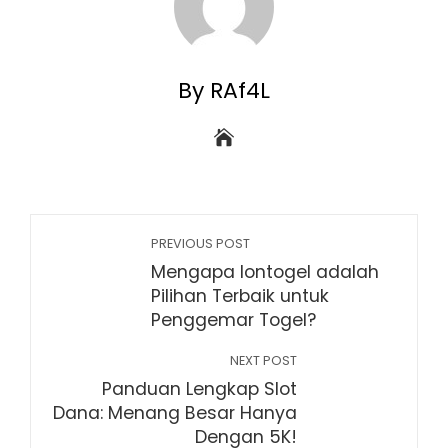
By RAf4L
PREVIOUS POST
Mengapa Iontogel adalah
Pilihan Terbaik untuk
Penggemar Togel?
NEXT POST
Panduan Lengkap Slot
Dana: Menang Besar Hanya
Dengan 5K!