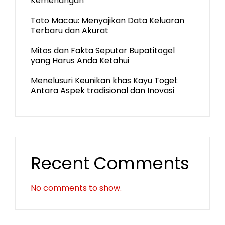
Kemenangan
Toto Macau: Menyajikan Data Keluaran
Terbaru dan Akurat
Mitos dan Fakta Seputar Bupatitogel
yang Harus Anda Ketahui
Menelusuri Keunikan khas Kayu Togel:
Antara Aspek tradisional dan Inovasi
Recent Comments
No comments to show.