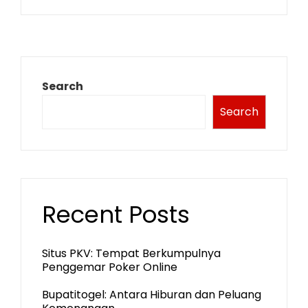
Search
Search
Recent Posts
Situs PKV: Tempat Berkumpulnya
Penggemar Poker Online
Bupatitogel: Antara Hiburan dan Peluang