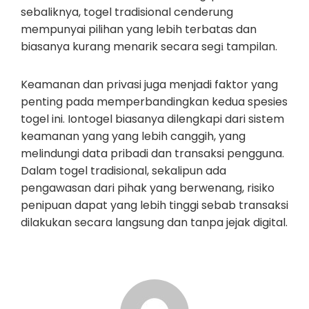
sebaliknya, togel tradisional cenderung
mempunyai pilihan yang lebih terbatas dan
biasanya kurang menarik secara segі tampilan.
Keamanan dan privasi juga menjadi faktor yang
penting pada memperbandingkan kedua spesies
togel ini. Iontogel biasanya dilengkapi dari sistem
keamanan yang yang lebih canggih, yang
melindungi data pribadi dan transaksi pengguna.
Dalam togel tradisional, sekalipun ada
pengawasan dari pihak yang berwenang, risiko
penipuan dapat yang lebih tinggi sebab transaksi
dilakukan secara langsung dan tanpa jejak digital.