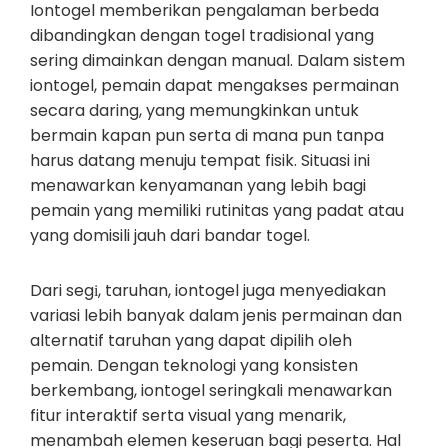
Iontogel memberikan pengalaman berbeda
dibandingkan dengan togel tradisional yang
sering dimainkan dengan manual. Dalam sistem
iontogel, pemain dapat mengakses permainan
secara daring, yang memungkinkan untuk
bermain kapan pun serta di mana pun tanpa
harus datang menuju tempat fisik. Situasi ini
menawarkan kenyamanan yang lebih bagi
pemain yang memiliki rutinitas yang padat atau
yang domisili jauh dari bandar togel.
Dari segі, taruhan, iontogel juga menyediakan
variasi lebih banyak dalam jenis permainan dan
alternatif taruhan yang dapat dipilih oleh
pemain. Dengan teknologi yang konsisten
berkembang, iontogel seringkali menawarkan
fitur interaktif serta visual yang menarik,
menambah elemen keseruan bagi peserta. Hal