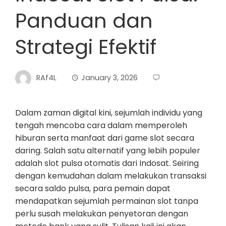
Panduan dan
Strategi Efektif
RAf4L
January 3, 2026
Dalam zaman digital kini, sejumlah individu yang
tengah mencoba cara dalam memperoleh
hiburan serta manfaat dari game slot secara
daring. Salah satu alternatif yang lebih populer
adalah slot pulsa otomatis dari Indosat. Seiring
dengan kemudahan dalam melakukan transaksi
secara saldo pulsa, para pemain dapat
mendapatkan sejumlah permainan slot tanpa
perlu susah melakukan penyetoran dengan