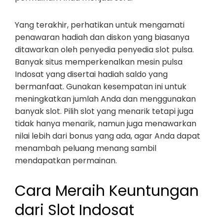
Yang terakhir, perhatikan untuk mengamati
penawaran hadiah dan diskon yang biasanya
ditawarkan oleh penyedia penyedia slot pulsa.
Banyak situs memperkenalkan mesin pulsa
Indosat yang disertai hadiah saldo yang
bermanfaat. Gunakan kesempatan ini untuk
meningkatkan jumlah Anda dan menggunakan
banyak slot. Pilih slot yang menarik tetapi juga
tidak hanya menarik, namun juga menawarkan
nilai lebih dari bonus yang ada, agar Anda dapat
menambah peluang menang sambil
mendapatkan permainan.
Cara Meraih Keuntungan
dari Slot Indosat