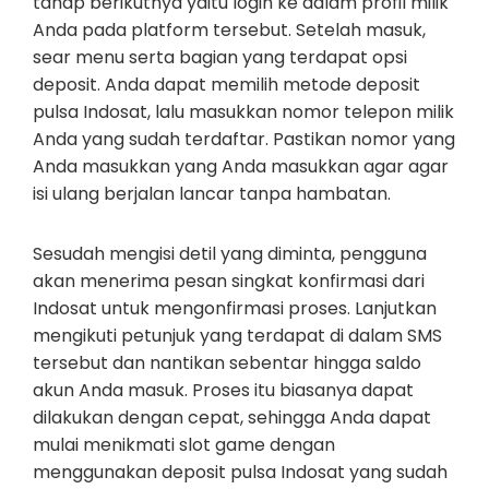
tahap berikutnya yaitu login ke dalam profil milik
Anda pada platform tersebut. Setelah masuk,
sear menu serta bagian yang terdapat opsi
deposit. Anda dapat memilih metode deposit
pulsa Indosat, lalu masukkan nomor telepon milik
Anda yang sudah terdaftar. Pastikan nomor yang
Anda masukkan yang Anda masukkan agar agar
isi ulang berjalan lancar tanpa hambatan.
Sesudah mengisi detil yang diminta, pengguna
akan menerima pesan singkat konfirmasi dari
Indosat untuk mengonfirmasi proses. Lanjutkan
mengikuti petunjuk yang terdapat di dalam SMS
tersebut dan nantikan sebentar hingga saldo
akun Anda masuk. Proses itu biasanya dapat
dilakukan dengan cepat, sehingga Anda dapat
mulai menikmati slot game dengan
menggunakan deposit pulsa Indosat yang sudah