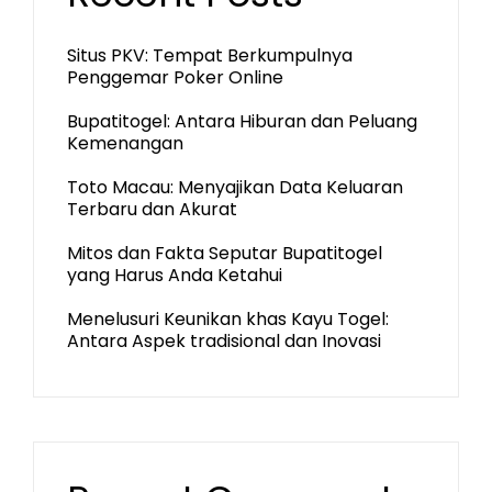
Situs PKV: Tempat Berkumpulnya
Penggemar Poker Online
Bupatitogel: Antara Hiburan dan Peluang
Kemenangan
Toto Macau: Menyajikan Data Keluaran
Terbaru dan Akurat
Mitos dan Fakta Seputar Bupatitogel
yang Harus Anda Ketahui
Menelusuri Keunikan khas Kayu Togel:
Antara Aspek tradisional dan Inovasi