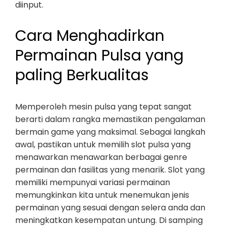
diinput.
Cara Menghadirkan
Permainan Pulsa yang
paling Berkualitas
Memperoleh mesin pulsa yang tepat sangat
berarti dalam rangka memastikan pengalaman
bermain game yang maksimal. Sebagai langkah
awal, pastikan untuk memilih slot pulsa yang
menawarkan menawarkan berbagai genre
permainan dan fasilitas yang menarik. Slot yang
memiliki mempunyai variasi permainan
memungkinkan kita untuk menemukan jenis
permainan yang sesuai dengan selera anda dan
meningkatkan kesempatan untung. Di samping