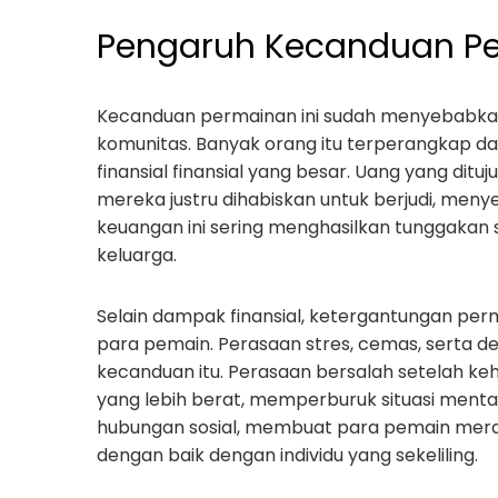
Pengaruh Kecanduan Pe
Kecanduan permainan ini sudah menyebabkan b
komunitas. Banyak orang itu terperangkap d
finansial finansial yang besar. Uang yang dit
mereka justru dihabiskan untuk berjudi, men
keuangan ini sering menghasilkan tunggaka
keluarga.
Selain dampak finansial, ketergantungan perm
para pemain. Perasaan stres, cemas, serta d
kecanduan itu. Perasaan bersalah setelah ke
yang lebih berat, memperburuk situasi mental
hubungan sosial, membuat para pemain mera
dengan baik dengan individu yang sekeliling.