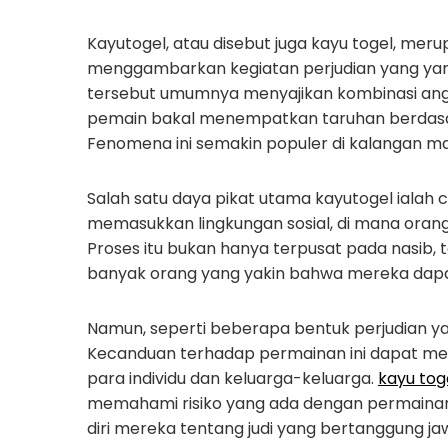
Kayutogel, atau disebut juga kayu togel, mer
menggambarkan kegiatan perjudian yang ya
tersebut umumnya menyajikan kombinasi angk
pemain bakal menempatkan taruhan berdasa
Fenomena ini semakin populer di kalangan ma
Salah satu daya pikat utama kayutogel ialah c
memasukkan lingkungan sosial, di mana orang
Proses itu bukan hanya terpusat pada nasib, 
banyak orang yang yakin bahwa mereka da
Namun, seperti beberapa bentuk perjudian yang
Kecanduan terhadap permainan ini dapat men
para individu dan keluarga-keluarga.
kayu tog
memahami risiko yang ada dengan permainan
diri mereka tentang judi yang bertanggung ja