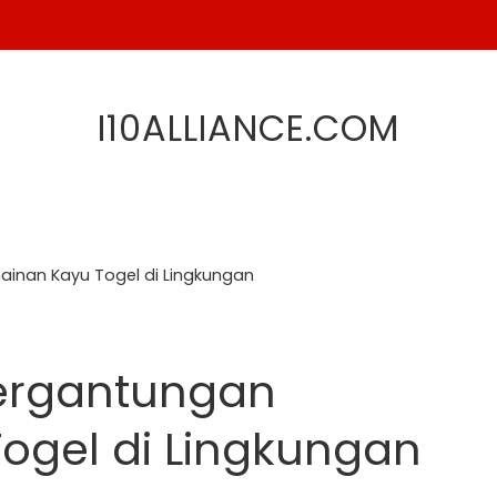
I10ALLIANCE.COM
inan Kayu Togel di Lingkungan
ergantungan
ogel di Lingkungan