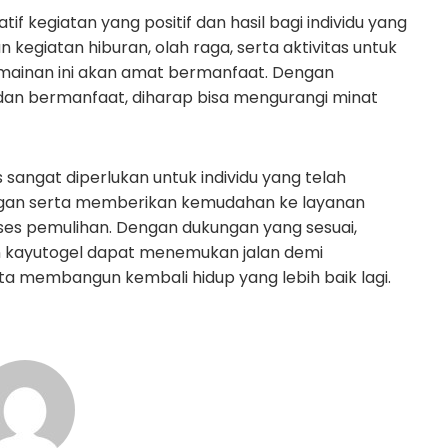
if kegiatan yang positif dan hasil bagi individu yang
kegiatan hiburan, olah raga, serta aktivitas untuk
mainan ini akan amat bermanfaat. Dengan
 dan bermanfaat, diharap bisa mengurangi minat
 sangat diperlukan untuk individu yang telah
ngan serta memberikan kemudahan ke layanan
roses pemulihan. Dengan dukungan yang sesuai,
n kayutogel dapat menemukan jalan demi
a membangun kembali hidup yang lebih baik lagi.