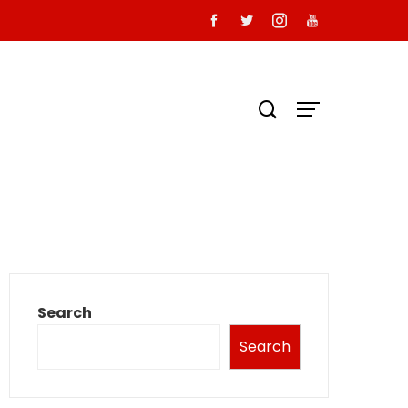
Search
Search