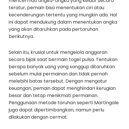
mencermati angka-angka yang keluar secara
teratur, pemain bisa menentukan ciri atau
kecenderungan tertentu yang mungkin ada. Hal
ini dapat mendukung dalam menentukan angka
yang akan ditaruhkan pada pertaruhan
berikutnya.
Selain itu, krusial untuk mengelola anggaran
secara bijak saat bermain togel pulsa. Tentukan
berapa banyak uang yang sanggup ditaruhkan
sebelum mulai permainan dan tidak pernah
melebihi batas tersebut. Dengan mengatur
keuangan, pemain dapat menghindari kerugian
besar dan tetap menikmati permainan.
Penggunaan metode taruhan seperti Martingale
juga dapat dipertimbangkan, namun perlu
dilakukan dengan cermat.