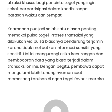
atraksi khusus bagi pencinta togel yang ingin
sekali berpartisipasi dalam kondisi tanpa
batasan waktu dan tempat.
Keamanan pun jadi salah satu alasan penting
memakai pulsa togel. Proses transaksi yang
dilakukan via pulsa biasanya cenderung terjamin
karena tidak melibatkan informasi sensitif yang
sensitif. Hal ini mengurangi risiko kecurangan dan
pembocoran data yang biasa terjadi dalam
transaksi online. Dengan begitu, pembawa dapat
mengalami lebih tenang nyaman saat
memasang taruhan di agen togel favorit mereka.