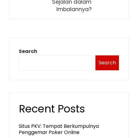
Sejalan dalam
Imbalannya?
Search
Search
Recent Posts
Situs PKV: Tempat Berkumpulnya
Penggemar Poker Online