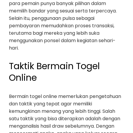
para pemain punya banyak pilihan dalam
memilih bandar yang sesuai serta terpercaya.
Selain itu, penggunaan pulsa sebagai
pembayaran memudahkan proses transaksi,
terutama bagi mereka yang lebih suka
menggunakan ponsel dalam kegiatan sehari-
hari.
Taktik Bermain Togel
Online
Bermain togel online memerlukan pengetahuan
dan taktik yang tepat agar memiliki
kemungkinan menang yang lebih tinggi. Salah
satu taktik yang bisa diterapkan adalah dengan
menganalisis hasil draw sebelumnya. Dengan