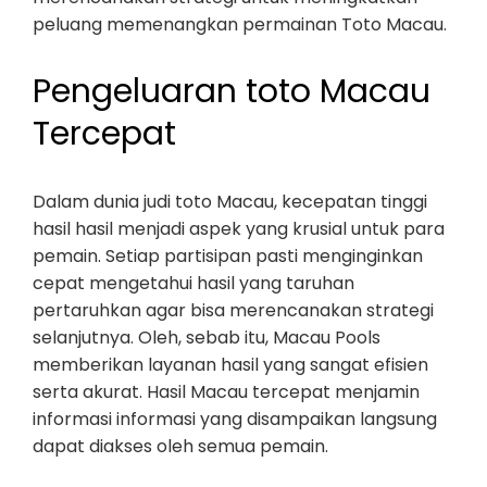
peluang memenangkan permainan Toto Macau.
Pengeluaran toto Macau
Tercepat
Dalam dunia judi toto Macau, kecepatan tinggi
hasil hasil menjadi aspek yang krusial untuk para
pemain. Setiap partisipan pasti menginginkan
cepat mengetahui hasil yang taruhan
pertaruhkan agar bisa merencanakan strategi
selanjutnya. Oleh, sebab itu, Macau Pools
memberikan layanan hasil yang sangat efisien
serta akurat. Hasil Macau tercepat menjamin
informasi informasi yang disampaikan langsung
dapat diakses oleh semua pemain.