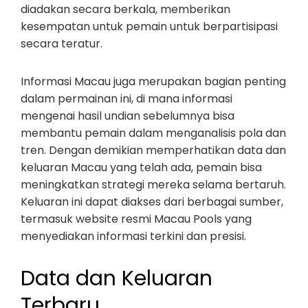
diadakan secara berkala, memberikan
kesempatan untuk pemain untuk berpartisipasi
secara teratur.
Informasi Macau juga merupakan bagian penting
dalam permainan ini, di mana informasi
mengenai hasil undian sebelumnya bisa
membantu pemain dalam menganalisis pola dan
tren. Dengan demikian memperhatikan data dan
keluaran Macau yang telah ada, pemain bisa
meningkatkan strategi mereka selama bertaruh.
Keluaran ini dapat diakses dari berbagai sumber,
termasuk website resmi Macau Pools yang
menyediakan informasi terkini dan presisi.
Data dan Keluaran
Terbaru