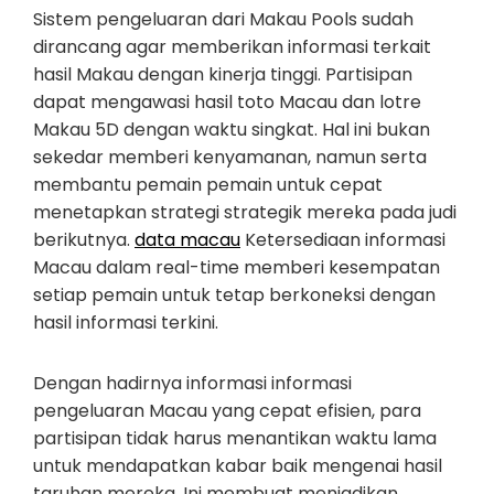
Sistem pengeluaran dari Makau Pools sudah
dirancang agar memberikan informasi terkait
hasil Makau dengan kinerja tinggi. Partisipan
dapat mengawasi hasil toto Macau dan lotre
Makau 5D dengan waktu singkat. Hal ini bukan
sekedar memberi kenyamanan, namun serta
membantu pemain pemain untuk cepat
menetapkan strategi strategik mereka pada judi
berikutnya.
data macau
Ketersediaan informasi
Macau dalam real-time memberi kesempatan
setiap pemain untuk tetap berkoneksi dengan
hasil informasi terkini.
Dengan hadirnya informasi informasi
pengeluaran Macau yang cepat efisien, para
partisipan tidak harus menantikan waktu lama
untuk mendapatkan kabar baik mengenai hasil
taruhan mereka. Ini membuat menjadikan