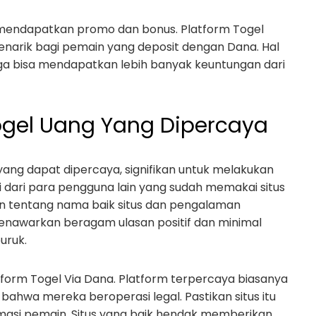
 mendapatkan promo dan bonus. Platform Togel
arik bagi pemain yang deposit dengan Dana. Hal
gga bisa mendapatkan lebih banyak keuntungan dari
Togel Uang Yang Dipercaya
ang dapat dipercaya, signifikan untuk melakukan
ni dari para pengguna lain yang sudah memakai situs
n tentang nama baik situs dan pengalaman
enawarkan beragam ulasan positif dan minimal
uruk.
atform Togel Via Dana. Platform terpercaya biasanya
ahwa mereka beroperasi legal. Pastikan situs itu
masi pemain. Situs yang baik hendak memberikan