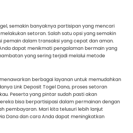
ogel, semakin banyaknya partisipan yang mencari
k melakukan setoran. Salah satu opsi yang semakin
asi pemain dalam transaksi yang cepat dan aman.
Anda dapat menikmati pengalaman bermain yang
hambatan yang sering terjadi melalui metode
ena menawarkan berbagai layanan untuk memudahkan
nya Link Deposit Togel Dana, proses setoran
kau. Peserta yang pintar sudah pasti akan
ereka bisa berpartisipasi dalam permainan dengan
h pembayaran. Mari kita telusuri lebih lanjut
 via Dana dan cara Anda dapat meningkatkan