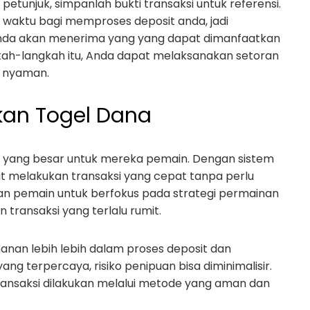
tunjuk, simpanlah bukti transaksi untuk referensi.
waktu bagi memproses deposit anda, jadi
 Anda akan menerima yang yang dapat dimanfaatkan
kah-langkah itu, Anda dapat melaksanakan setoran
n nyaman.
an Togel Dana
yang besar untuk mereka pemain. Dengan sistem
t melakukan transaksi yang cepat tanpa perlu
nkan pemain untuk berfokus pada strategi permainan
ransaksi yang terlalu rumit.
nan lebih lebih dalam proses deposit dan
 terpercaya, risiko penipuan bisa diminimalisir.
nsaksi dilakukan melalui metode yang aman dan