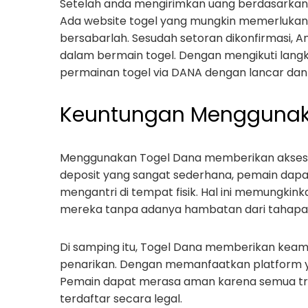
Setelah anda mengirimkan uang berdasarkan pe
Ada website togel yang mungkin memerlukan 
bersabarlah. Sesudah setoran dikonfirmasi,
dalam bermain togel. Dengan mengikuti lang
permainan togel via DANA dengan lancar da
Keuntungan Menggunak
Menggunakan Togel Dana memberikan akses 
deposit yang sangat sederhana, pemain dapa
mengantri di tempat fisik. Hal ini memungki
mereka tanpa adanya hambatan dari tahapan t
Di samping itu, Togel Dana memberikan keama
penarikan. Dengan memanfaatkan platform yang
Pemain dapat merasa aman karena semua tra
terdaftar secara legal.