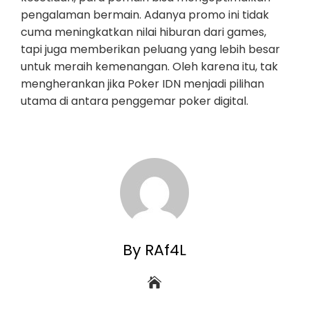
pengalaman bermain. Adanya promo ini tidak
cuma meningkatkan nilai hiburan dari games,
tapi juga memberikan peluang yang lebih besar
untuk meraih kemenangan. Oleh karena itu, tak
mengherankan jika Poker IDN menjadi pilihan
utama di antara penggemar poker digital.
By RAf4L