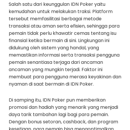
Salah satu dari keunggulan IDN Poker yaitu
kemudahan untuk melakukan traksi. Platform
tersebut memfasilitasi berbagai metode
transaksi atau aman serta efisien, sehingga para
pemain tidak perlu khawatir cemas tentang isu
finansial ketika bermain di sini. Lingkungan ini
didukung oleh sistem yang handal, yang
memastikan informasi serta transaksi pengguna
pemain senantiasa terjaga dari ancaman
ancaman yang mungkin terjadi. Faktor ini
membuat para pengguna merasa keyakinan dan
nyaman di saat bermain di IDN Poker.
Di samping itu, IDN Poker pun memberikan
promosi dan hadiah yang menarik yang menjadi
daya tarik tambahan lagi bagi para pemain.
Dengan bonus setoran, cashback, dan program
kesetiaan, para pemain bisa mengoptimalkan