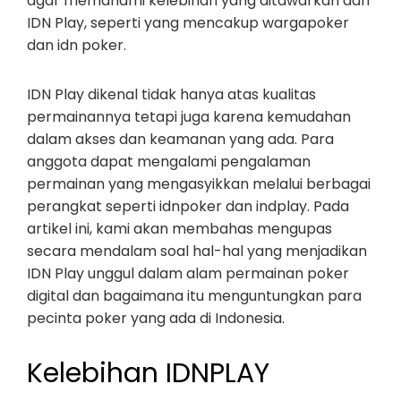
agar memahami kelebihan yang ditawarkan dari
IDN Play, seperti yang mencakup wargapoker
dan idn poker.
IDN Play dikenal tidak hanya atas kualitas
permainannya tetapi juga karena kemudahan
dalam akses dan keamanan yang ada. Para
anggota dapat mengalami pengalaman
permainan yang mengasyikkan melalui berbagai
perangkat seperti idnpoker dan indplay. Pada
artikel ini, kami akan membahas mengupas
secara mendalam soal hal-hal yang menjadikan
IDN Play unggul dalam alam permainan poker
digital dan bagaimana itu menguntungkan para
pecinta poker yang ada di Indonesia.
Kelebihan IDNPLAY