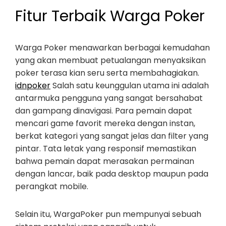
Fitur Terbaik Warga Poker
Warga Poker menawarkan berbagai kemudahan
yang akan membuat petualangan menyaksikan
poker terasa kian seru serta membahagiakan.
idnpoker
Salah satu keunggulan utama ini adalah
antarmuka pengguna yang sangat bersahabat
dan gampang dinavigasi. Para pemain dapat
mencari game favorit mereka dengan instan,
berkat kategori yang sangat jelas dan filter yang
pintar. Tata letak yang responsif memastikan
bahwa pemain dapat merasakan permainan
dengan lancar, baik pada desktop maupun pada
perangkat mobile.
Selain itu, WargaPoker pun mempunyai sebuah