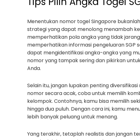
Tips Pilih Angka Togel S
Menentukan nomor togel Singapore bukanla
strategi yang dapat menolong menambah ke
memperhatikan pola angka yang tidak jarang m
memperhatikan informasi pengeluaran SGP s
dapat mengidentifikasi angka-angka yang m
nomor yang tampak sering dan pikirkan unt
Anda.
Selain itu, jangan lupakan penting diversifik
nomor secara acak, coba untuk memilih kom
kelompok. Contohnya, kamu bisa memilih seki
hingga dua puluh. Dengan cara ini, kamu me
lebih banyak peluang untuk menang.
Yang terakhir, tetaplah realistis dan jangan