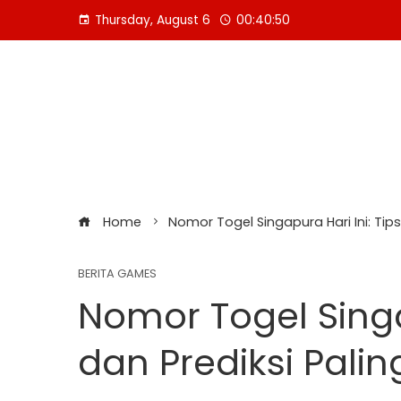
Skip
Thursday, August 6
00:40:50
to
content
Home
Nomor Togel Singapura Hari Ini: Tips
BERITA GAMES
Nomor Togel Singap
dan Prediksi Palin