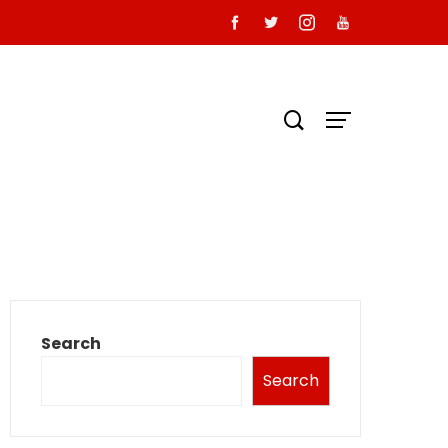
Search
Search