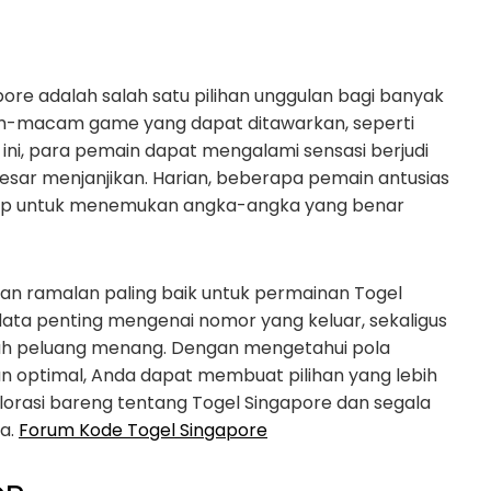
ore adalah salah satu pilihan unggulan bagi banyak
m-macam game yang dapat ditawarkan, seperti
 ini, para pemain dapat mengalami sensasi berjudi
ar menjanjikan. Harian, beberapa pemain antusias
rap untuk menemukan angka-angka yang benar
 dan ramalan paling baik untuk permainan Togel
ta penting mengenai nomor yang keluar, sekaligus
ah peluang menang. Dengan mengetahui pola
 optimal, Anda dapat membuat pilihan yang lebih
plorasi bareng tentang Togel Singapore dan segala
a.
Forum Kode Togel Singapore