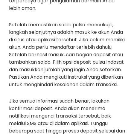
terpercaya agar pengalaman bermain Anda
lebih aman.
Setelah memastikan saldo pulsa mencukupi,
langkah selanjutnya adalah masuk ke akun Anda
di situs atau aplikasi tersebut. Jika belum memiliki
akun, Anda perlu mendaftar terlebih dahulu.
Setelah berhasil masuk, cari bagian deposit atau
tambahkan saldo. Pilih opsi deposit pulsa Indosat
dan masukkan jumlah yang ingin Anda setorkan.
Pastikan Anda mengikuti instruksi yang diberikan
untuk menghindari kesalahan dalam transaksi.
Jika semua informasi sudah benar, lakukan
konfirmasi deposit. Anda akan menerima
notifikasi mengenai transaksi tersebut, baik
melalui SMS atau di dalam aplikasi. Tunggu
beberapa saat hingga proses deposit selesai dan