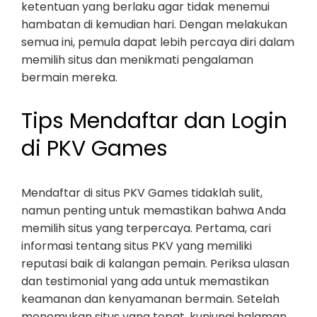
ketentuan yang berlaku agar tidak menemui
hambatan di kemudian hari. Dengan melakukan
semua ini, pemula dapat lebih percaya diri dalam
memilih situs dan menikmati pengalaman
bermain mereka.
Tips Mendaftar dan Login
di PKV Games
Mendaftar di situs PKV Games tidaklah sulit,
namun penting untuk memastikan bahwa Anda
memilih situs yang terpercaya. Pertama, cari
informasi tentang situs PKV yang memiliki
reputasi baik di kalangan pemain. Periksa ulasan
dan testimonial yang ada untuk memastikan
keamanan dan kenyamanan bermain. Setelah
menemukan situs yang tepat, kunjungi halaman