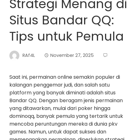
Strategi Menang di
Situs Bandar QQ:
Tips untuk Pemula
RAf4L
November 27, 2025
Saat ini, permainan online semakin populer di
kalangan penggemar judi, dan salah satu
platform yang banyak diminati adalah situs
Bandar QQ. Dengan beragam jenis permainan
yang ditawarkan, mulai dari poker hingga
dominoqq, banyak pemula yang tertarik untuk
mencoba peruntungan mereka di dunia pkv
games. Namun, untuk dapat sukses dan
memenangkan permainan, diperlukan strategi