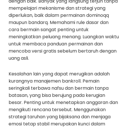
dengan baik. Banyak yang langsung terjun tanpa
mempelajari mekanisme dan strategi yang
diperlukan, baik dalam permainan dominoqq
maupun bandarq. Memahami rule dasar dan
cara bermain sangat penting untuk
meningkatkan peluang menang. Luangkan waktu
untuk membaca panduan permainan dan
mencoba versi gratis sebelum bertaruh dengan
uang asli.
Kesalahan lain yang dapat merugikan adalah
kurangnya manajemen bankroll. Pemain
seringkali terbawa nafsu dan bermain tanpa
batasan, yang bisa berujung pada kerugian
besar. Penting untuk menetapkan anggaran dan
mengikuti rencana tersebut. Menggunakan
strategi taruhan yang bijaksana dan menjaga
emosi tetap stabil merupakan kunci dalam