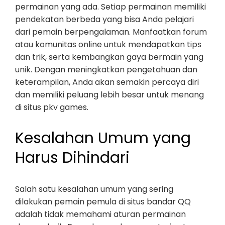
permainan yang ada. Setiap permainan memiliki
pendekatan berbeda yang bisa Anda pelajari
dari pemain berpengalaman. Manfaatkan forum
atau komunitas online untuk mendapatkan tips
dan trik, serta kembangkan gaya bermain yang
unik. Dengan meningkatkan pengetahuan dan
keterampilan, Anda akan semakin percaya diri
dan memiliki peluang lebih besar untuk menang
di situs pkv games.
Kesalahan Umum yang
Harus Dihindari
Salah satu kesalahan umum yang sering
dilakukan pemain pemula di situs bandar QQ
adalah tidak memahami aturan permainan