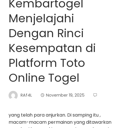
Kembartogel
Menjelajahi
Dengan Rinci
Kesempatan di
Platform Toto
Online Togel
RAf4L
November 19, 2025
yang telah para anjurkan. Di samping itu ,
macam-macam permainan yang ditawarkan