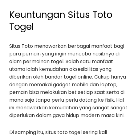
Keuntungan Situs Toto
Togel
Situs Toto menawarkan berbagai manfaat bagi
para pemain yang ingin mencoba nasibnya di
alam permainan togel. Salah satu manfaat
utama ialah kemudahan aksesibilitas yang
diberikan oleh bandar togel online. Cukup hanya
dengan memakai gadget mobile dan laptop,
pemain bisa melakukan bet setiap saat serta di
mana saja tanpa perlu perlu datang ke fisik. Hal
ini menawarkan kemudahan yang sangat sangat
diperlukan dalam gaya hidup modern masa kini.
Di samping itu, situs toto togel sering kali